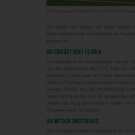
Die U13 gewann ihr Spiel mit 3:1, hier fiel der 1:0-Führun
Drei Spiele, drei Siege – Mit dieser stol
letzte Wochenende zurückblicken. Im Provinz
genauer an.
U15 SCHLÄGT DEN 1. FC KÖLN
Zum Auftakt in die neue Spielzeit hat die U
und den Nachwuchs des 1. FC Köln mit 2:0 g
glücklicher Coach nach der Partie. Nach ei
spielte in Durchgang zwei zusätzlich noch in 
zweiten Treffer, den die YOUNGSTARS nach 
diesen Erfolg dürfen sich die Jungpreußen jetz
„Gegen die Spvg Schonnebeck wollen wir di
mitspielen wird“, so Graber.
U14 MIT DEM ZWEITEN SIEG
Die U14 startet weiter erfolgreich in die neue