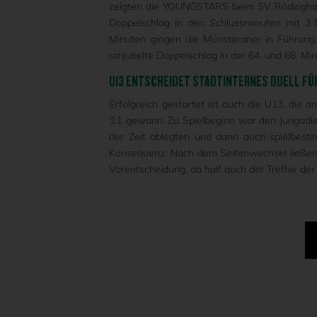
zeigten die YOUNGSTARS beim SV Rödinghaus
Doppelschlag in den Schlussminuten mit 3:
Minuten gingen die Münsteraner in Führung,
umjubelte Doppelschlag in der 64. und 68. M
U13 ENTSCHEIDET STADTINTERNES DUELL FÜ
Erfolgreich gestartet ist auch die U13, die 
3:1 gewann. Zu Spielbeginn war den Jungadle
der Zeit ablegten und dann auch spielbest
Konsequenz. Nach dem Seitenwechsel ließen 
Vorentscheidung, da half auch der Treffer de