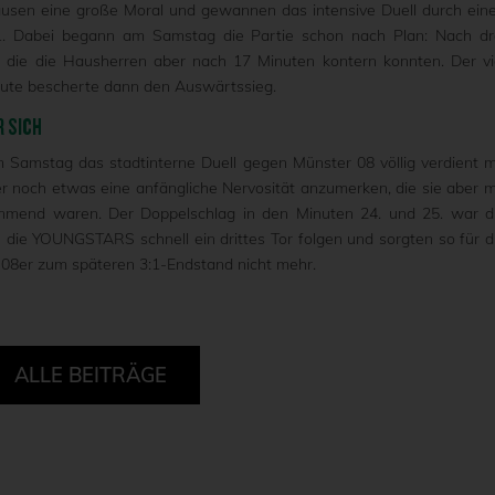
en eine große Moral und gewannen das intensive Duell durch ein
1. Dabei begann am Samstag die Partie schon nach Plan: Nach dr
 die die Hausherren aber nach 17 Minuten kontern konnten. Der vi
inute bescherte dann den Auswärtssieg.
R SICH
am Samstag das stadtinterne Duell gegen Münster 08 völlig verdient m
r noch etwas eine anfängliche Nervosität anzumerken, die sie aber m
immend waren. Der Doppelschlag in den Minuten 24. und 25. war d
die YOUNGSTARS schnell ein drittes Tor folgen und sorgten so für d
r 08er zum späteren 3:1-Endstand nicht mehr.
ALLE BEITRÄGE