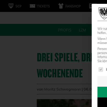
SCP
TICKETS
FANSHOP
MITG
Wir nu
PROFIS
LZM
FANS
helfen,
Wenn S
müssen 
Persone
DREI SPIELE, DREI 
person
Inform
Sie kö
Es fol
WOCHENENDE
von
Moritz Schwegmann
|
06.09.2021 