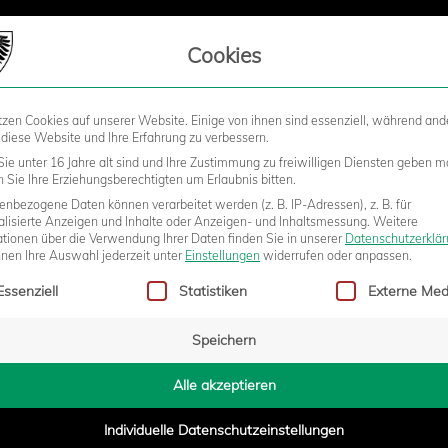
LIEDSCHAFT
Cookies
tzen Cookies auf unserer Website. Einige von ihnen sind essenziell, während and
STADION
BUSINESS
KIDS &
 diese Website und Ihre Erfahrung zu verbessern.
ie unter 16 Jahre alt sind und Ihre Zustimmung zu freiwilligen Diensten geben m
Sie Ihre Erziehungsberechtigten um Erlaubnis bitten.
nbezogene Daten können verarbeitet werden (z. B. IP-Adressen), z. B. für
SIEGE – DAS YOUNGSTARS-
alisierte Anzeigen und Inhalte oder Anzeigen- und Inhaltsmessung.
Weitere
ationen über die Verwendung Ihrer Daten finden Sie in unserer
Datenschutzerklä
nnen Ihre Auswahl jederzeit unter
Einstellungen
widerrufen oder anpassen.
gt eine Liste der Service-Gruppen, für die eine Einwilligung erteilt w
Essenziell
Statistiken
Externe Med
Speichern
- 12:36
Alle akzeptieren
Individuelle Datenschutzeinstellungen