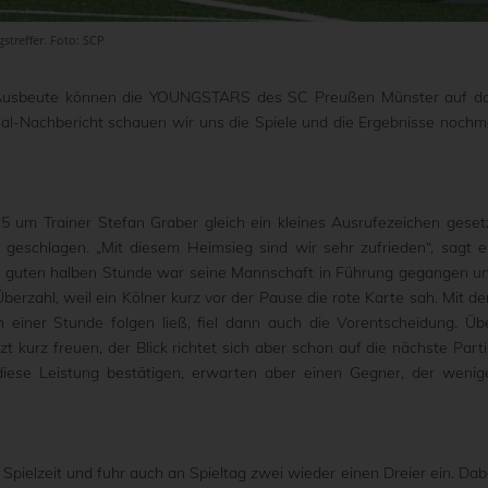
gstreffer. Foto: SCP
zen Ausbeute können die YOUNGSTARS des SC Preußen Münster auf d
ial-Nachbericht schauen wir uns die Spiele und die Ergebnisse nochm
15 um Trainer Stefan Graber gleich ein kleines Ausrufezeichen geset
eschlagen. „Mit diesem Heimsieg sind wir sehr zufrieden“, sagt e
ner guten halben Stunde war seine Mannschaft in Führung gegangen u
Überzahl, weil ein Kölner kurz vor der Pause die rote Karte sah. Mit d
einer Stunde folgen ließ, fiel dann auch die Vorentscheidung. Üb
t kurz freuen, der Blick richtet sich aber schon auf die nächste Parti
ese Leistung bestätigen, erwarten aber einen Gegner, der wenig
 Spielzeit und fuhr auch an Spieltag zwei wieder einen Dreier ein. Dab