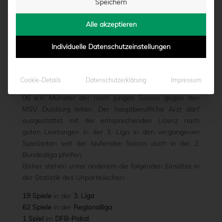
Speichern
DUISBURG
Alle akzeptieren
von
Marcel Weskamp
|
09.08.2016 - 11:19
Individuelle Datenschutzeinstellungen
Dr. Matthias Jöllenbeck (29)
aus Müllheim bei Freiburg
Cookie-Details
Datenschutzerklärung
Impressum
im Breisgau wird das zweite Heimspiel des SC Preußen
06 e.V. Münster der noch jungen Saison gegen den
MSV Duisburg leiten. Der hauptberufliche Arzt darf
ausgestattet mit der entsprechenden Lizenz nach
guten Leistungen in der 3. Liga in den vergangenen
Spielzeiten seit der laufenden Saison auch in der 2.
Bundesliga pfeifen.
Bisher stehen unter anderem die folgenden Einsätze in
der Statistik des Unparteiischen:
19 Spiele
in der
3. Liga
62 Spiele
in der
Regionalliga
1 Spiel
im
DFB-Pokal