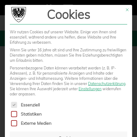
Cookies
Mit die
Wir nutzen Cookies auf unserer Website. Einige von ihnen sind
essenziell, während andere uns helfen, diese Website und Ihre
MENU
Erfahrung zu verbessern.
Wenn Sie unter 16 Jahre alt sind und Ihre Zustimmung zu freiwilligen
Diensten geben möchten, müssen Sie Ihre Erziehungsberechtigten
um Erlaubnis bitten.
Personenbezogene Daten können verarbeitet werden (z. B. IP-
Adressen), z. B. für personalisierte Anzeigen und Inhalte oder
Anzeigen- und Inhaltsmessung.
Weitere Informationen über die
Verwendung Ihrer Daten finden Sie in unserer
Datenschutzerklärung
.
Sie können Ihre Auswahl jederzeit unter
Einstellungen
widerrufen
oder anpassen.
Es folgt eine Liste der Service-Gruppen, für die eine Einwilligun
Essenziell
Statistiken
DR. MATTHIAS JÖLLENBECK PFEIFT
Externe Medien
FLUTLICHTSPIEL GEGEN DEN MSV