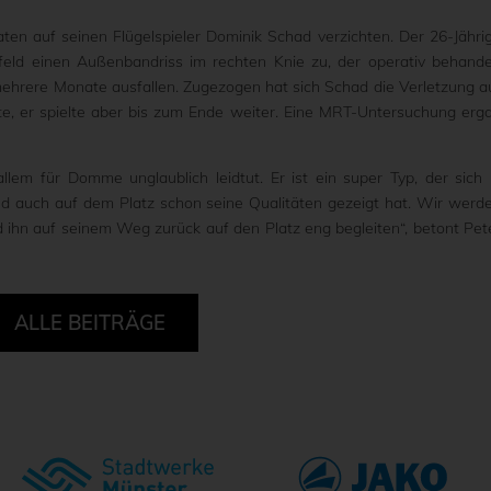
n auf seinen Flügelspieler Dominik Schad verzichten. Der 26-Jähri
efeld einen Außenbandriss im rechten Knie zu, der operativ behande
mehrere Monate ausfallen. Zugezogen hat sich Schad die Verletzung a
te, er spielte aber bis zum Ende weiter. Eine MRT-Untersuchung erg
 allem für Domme unglaublich leidtut. Er ist ein super Typ, der sich 
und auch auf dem Platz schon seine Qualitäten gezeigt hat. Wir werd
d ihn auf seinem Weg zurück auf den Platz eng begleiten“, betont Pet
ALLE BEITRÄGE