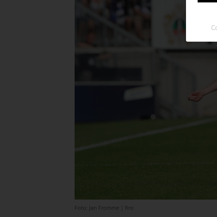
Co
Foto: Jan Fromme | firo