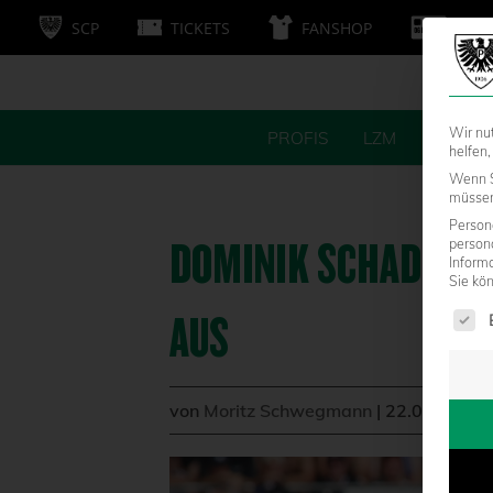
SCP
TICKETS
FANSHOP
MITG
Wir nu
PROFIS
LZM
FANS
helfen,
Wenn S
müssen 
Persone
DOMINIK SCHAD FÄLL
person
Inform
Sie kö
Es fol
US
von
Moritz Schwegmann
|
22.08.2023 