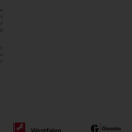
ge
lt
uf
ab
in
en
er