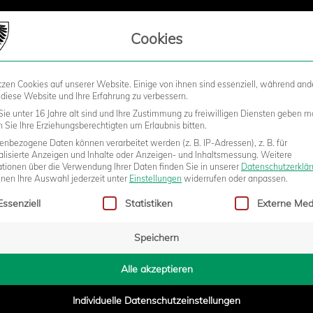
LIEDSCHAFT
Cookies
tzen Cookies auf unserer Website. Einige von ihnen sind essenziell, während and
STADION
BUSINESS
KIDS &
 diese Website und Ihre Erfahrung zu verbessern.
ie unter 16 Jahre alt sind und Ihre Zustimmung zu freiwilligen Diensten geben m
Sie Ihre Erziehungsberechtigten um Erlaubnis bitten.
nbezogene Daten können verarbeitet werden (z. B. IP-Adressen), z. B. für
T MIT EINEM AUSSENBANDRISS A
alisierte Anzeigen und Inhalte oder Anzeigen- und Inhaltsmessung.
Weitere
ationen über die Verwendung Ihrer Daten finden Sie in unserer
Datenschutzerklä
nnen Ihre Auswahl jederzeit unter
Einstellungen
widerrufen oder anpassen.
gt eine Liste der Service-Gruppen, für die eine Einwilligung erteilt w
Essenziell
Statistiken
Externe Med
Speichern
- 14:49
Alle akzeptieren
Individuelle Datenschutzeinstellungen