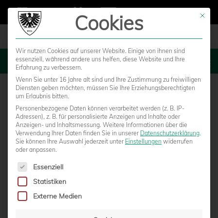
Cookies
Mit die
Wir nutzen Cookies auf unserer Website. Einige von ihnen sind
essenziell, während andere uns helfen, diese Website und Ihre
MENU
Erfahrung zu verbessern.
Wenn Sie unter 16 Jahre alt sind und Ihre Zustimmung zu freiwilligen
Diensten geben möchten, müssen Sie Ihre Erziehungsberechtigten
um Erlaubnis bitten.
Personenbezogene Daten können verarbeitet werden (z. B. IP-
Adressen), z. B. für personalisierte Anzeigen und Inhalte oder
Anzeigen- und Inhaltsmessung.
Weitere Informationen über die
Verwendung Ihrer Daten finden Sie in unserer
Datenschutzerklärung
.
Sie können Ihre Auswahl jederzeit unter
Einstellungen
widerrufen
oder anpassen.
Es folgt eine Liste der Service-Gruppen, für die eine Einwilligun
Essenziell
Statistiken
DIESE SECHS KANDIDATEN STELLEN SICH
Externe Medien
ZUR AUFSICHTSRATSWAHL