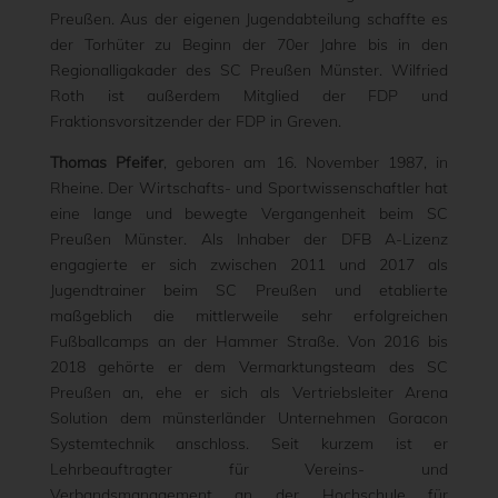
Preußen. Aus der eigenen Jugendabteilung schaffte es
der Torhüter zu Beginn der 70er Jahre bis in den
Regionalligakader des SC Preußen Münster. Wilfried
Roth ist außerdem Mitglied der FDP und
Fraktionsvorsitzender der FDP in Greven.
Thomas Pfeifer
, geboren am 16. November 1987, in
Rheine. Der Wirtschafts- und Sportwissenschaftler hat
eine lange und bewegte Vergangenheit beim SC
Preußen Münster. Als Inhaber der DFB A-Lizenz
engagierte er sich zwischen 2011 und 2017 als
Jugendtrainer beim SC Preußen und etablierte
maßgeblich die mittlerweile sehr erfolgreichen
Fußballcamps an der Hammer Straße. Von 2016 bis
2018 gehörte er dem Vermarktungsteam des SC
Preußen an, ehe er sich als Vertriebsleiter Arena
Solution dem münsterländer Unternehmen Goracon
Systemtechnik anschloss. Seit kurzem ist er
Lehrbeauftragter für Vereins- und
Verbandsmanagement an der Hochschule für