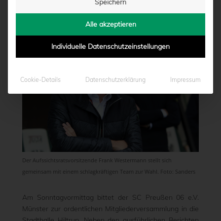
Speichern
von
Marcel Weskamp
|
07.01.2020 - 13:22
Alle akzeptieren
Individuelle Datenschutzeinstellungen
Cookie-Details
Datenschutzerklärung
Impressum
Der Aufssichtsratsvorsitzende Frank Westermann stellt sich
gemeinsam mit einem schlagkräftigen Team zur Wahl. Foto: Sanders
Am Sonntagvormittag bittet der SC Preußen 06 e.V.
Münster zur ordentlichen Mitgliederversammlung in die
Stadthalle Hiltrup. Neben den ausführlichen Berichten