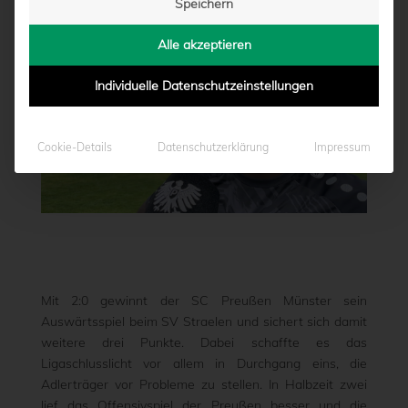
Speichern
Alle akzeptieren
Individuelle Datenschutzeinstellungen
Cookie-Details
Datenschutzerklärung
Impressum
Mit 2:0 gewinnt der SC Preußen Münster sein
Auswärtsspiel beim SV Straelen und sichert sich damit
weitere drei Punkte. Dabei schaffte es das
Ligaschlusslicht vor allem in Durchgang eins, die
Adlerträger vor Probleme zu stellen. In Halbzeit zwei
lief das Offensivspiel der Preußen besser und die