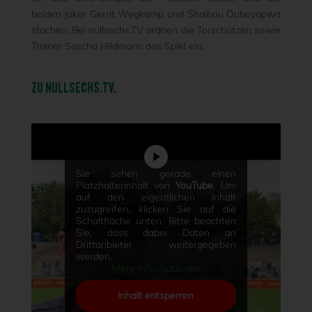
beiden Joker Gerrit Wegkamp und Shaibou Oubeyapwa
stachen. Bei nullsechs.TV ordnen die Torschützen sowie
Trainer Sascha Hildmann das Spiel ein.
ZU NULLSECHS.TV.
Sie sehen gerade einen
Platzhalterinhalt von
YouTube
. Um
auf den eigentlichen Inhalt
zuzugreifen, klicken Sie auf die
Schaltfläche unten. Bitte beachten
Sie, dass dabei Daten an
Drittanbieter weitergegeben
werden.
Mehr Informationen
Inhalt entsperren