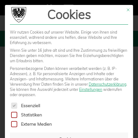
Cookies
Mit die
Wir nutzen Cookies auf unserer Website. Einige von ihnen sind
essenziell, während andere uns helfen, diese Website und Ihre
MENU
Erfahrung zu verbessern.
Wenn Sie unter 16 Jahre alt sind und Ihre Zustimmung zu freiwilligen
Diensten geben möchten, müssen Sie Ihre Erziehungsberechtigten
um Erlaubnis bitten.
Personenbezogene Daten können verarbeitet werden (z. B. IP-
Adressen), z. B. für personalisierte Anzeigen und Inhalte oder
Anzeigen- und Inhaltsmessung.
Weitere Informationen über die
Verwendung Ihrer Daten finden Sie in unserer
Datenschutzerklärung
.
Sie können Ihre Auswahl jederzeit unter
Einstellungen
widerrufen
oder anpassen.
Es folgt eine Liste der Service-Gruppen, für die eine Einwilligun
Essenziell
Statistiken
DIE STIMMEN AUS DEM PCC-STADION
Externe Medien
von
Moritz Schwegmann
|
27.08.2022 - 16:59