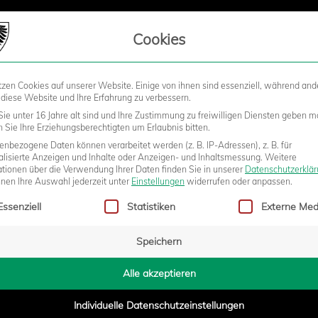
LIEDSCHAFT
Cookies
tzen Cookies auf unserer Website. Einige von ihnen sind essenziell, während and
STADION
BUSINESS
KIDS &
 diese Website und Ihre Erfahrung zu verbessern.
ie unter 16 Jahre alt sind und Ihre Zustimmung zu freiwilligen Diensten geben m
Sie Ihre Erziehungsberechtigten um Erlaubnis bitten.
nbezogene Daten können verarbeitet werden (z. B. IP-Adressen), z. B. für
EN HALTEN: GEGEN DARMSTADT
alisierte Anzeigen und Inhalte oder Anzeigen- und Inhaltsmessung.
Weitere
ationen über die Verwendung Ihrer Daten finden Sie in unserer
Datenschutzerklä
nnen Ihre Auswahl jederzeit unter
Einstellungen
widerrufen oder anpassen.
gt eine Liste der Service-Gruppen, für die eine Einwilligung erteilt w
UNKTE
Essenziell
Statistiken
Externe Med
Speichern
2026 - 14:17
Alle akzeptieren
Individuelle Datenschutzeinstellungen