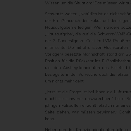
Wissen um die Situation: “Das müssen wir au
Schwartz weiter: „Natürlich ist es nicht schön
der Preußencoach den Fokus auf den eigenen
Hausaufgaben erledigen. Wenn andere patzen 
„Hausaufgabe“, die auf die Schwarz-Weiß-Gr
der 2. Bundesliga zu Gast im LVM-Preußens
mitmischte. Die mit offensiven Hochkarätern 
Vorlagen) besetzte Mannschaft stand am 25. 
Position für die Rückkehr ins Fußballoberhau
u.a. den Abstiegskandidaten aus Bielefeld (
besiegelte in der Vorwoche auch die letzten 
um nichts mehr geht.
„Jetzt ist die Frage: Ist bei ihnen die Luft 
macht sie schwerer auszurechnen“, blickt 
jährigen Fußballlehrer zählt letztlich nur ei
Seite ziehen. Wir müssen gewinnen.“ Damit 
kann.
Neben den drei Kreuzbandpatienten fallen au