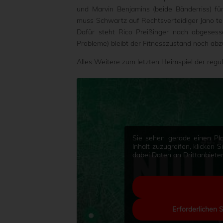
und Marvin Benjamins (beide Bänderriss) fü
muss Schwartz auf Rechtsverteidiger Jano ter
Dafür steht Rico Preißinger nach abgesess
Probleme) bleibt der Fitnesszustand noch ab
Alles Weitere zum letzten Heimspiel der regul
Sie sehen gerade einen Pla
Inhalt zuzugreifen, klicken 
dabei Daten an Drittanbiet
Erforderlichen 