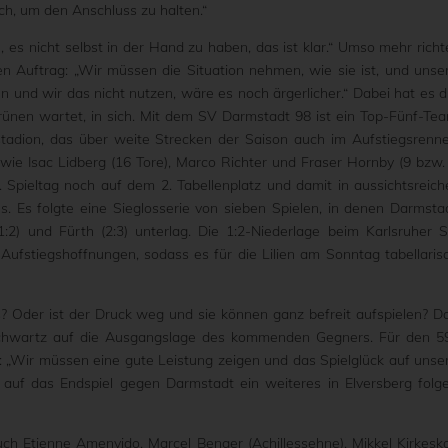
ch, um den Anschluss zu halten.“
, es nicht selbst in der Hand zu haben, das ist klar.“ Umso mehr richt
 Auftrag: „Wir müssen die Situation nehmen, wie sie ist, und unse
und wir das nicht nutzen, wäre es noch ärgerlicher.“ Dabei hat es d
ünen wartet, in sich. Mit dem SV Darmstadt 98 ist ein Top-Fünf-Te
tadion, das über weite Strecken der Saison auch im Aufstiegsrenn
wie Isac Lidberg (16 Tore), Marco Richter und Fraser Hornby (9 bzw.
Spieltag noch auf dem 2. Tabellenplatz und damit in aussichtsreich
s. Es folgte eine Sieglosserie von sieben Spielen, in denen Darmsta
1:2) und Fürth (2:3) unterlag. Die 1:2-Niederlage beim Karlsruher 
Aufstiegshoffnungen, sodass es für die Lilien am Sonntag tabellaris
raus? Oder ist der Druck weg und sie können ganz befreit aufspielen? D
Schwartz auf die Ausgangslage des kommenden Gegners. Für den 5
nes: „Wir müssen eine gute Leistung zeigen und das Spielglück auf unse
auf das Endspiel gegen Darmstadt ein weiteres in Elversberg folg
ch Etienne Amenyido, Marcel Benger (Achillessehne), Mikkel Kirkesk