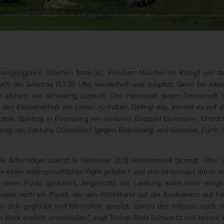
den vergangenen Wochen beim SC Preußen Münster im Kampf um d
 sich am Sonntag (13:30 Uhr) wiederholt und zuspitzt. Denn bei ein
 so einfach wie schwierig zugleich: Das Heimspiel gegen Darmstadt 
en Klassenerhalt am Leben zu halten. Gelingt das, kommt es auf d
ten Spieltag in Elversberg ein weiteres Endspiel bestreiten. Eintrac
ag vor, Fortuna Düsseldorf (gegen Elversberg) und Greuther Fürth (
 Adlerträger zuletzt in Hannover (3:3) eindrucksvoll gezeigt. Über 
einen leidenschaftlichen Fight geliefert und sich hintenraus durch d
h einen Punkt gesichert. Angesichts der Leistung wäre mehr mögli
dest noch ein Punkt, der den Rückstand auf die Konkurrenz auf fü
an sich geglaubt und Mentalität gezeigt. Genau das müssen auch 
n Bock endlich umzustoßen”, sagt Trainer Alois Schwartz und betont 