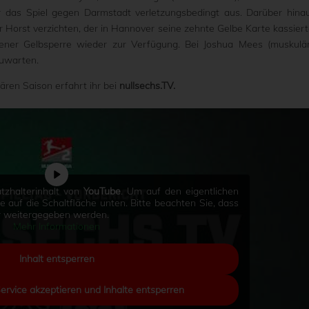
r das Spiel gegen Darmstadt verletzungsbedingt aus. Darüber hina
 Horst verzichten, der in Hannover seine zehnte Gelbe Karte kassiert
ener Gelbsperre wieder zur Verfügung. Bei Joshua Mees (muskulä
zuwarten.
ären Saison erfahrt ihr bei
nullsechs.TV.
tzhalterinhalt von
YouTube
. Um auf den eigentlichen
Sie auf die Schaltfläche unten. Bitte beachten Sie, dass
er weitergegeben werden.
Mehr Informationen
Inhalt entsperren
Service akzeptieren und Inhalte entsperren