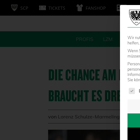
SCP
TICKETS
FANSHOP
MITG
Wir nu
PROFIS
LZM
FANS
helfen,
Wenn S
müssen 
Persone
DIE CHANCE AM LEB
person
Inform
Sie kö
Es fol
BRAUCHT ES DREI P
von
Lorenz Schulze-Marmeling
|
08.05.