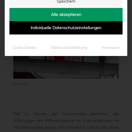
Speichern
Alle akzeptieren
Individuelle Datenschutzeinstellungen
Cookie-Details
Datenschutzerklärung
Impressum
Foto: SCP
Tief im Herzen des Sauerlandes bestritten die
Adlerträger am Mittwochabend ihr Erstrundenduell im
Westfalenpokal gegen RW Hünsborn und lösten diese