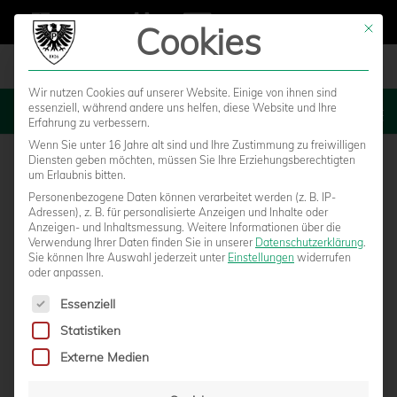
Cookies
Mit die
Wir nutzen Cookies auf unserer Website. Einige von ihnen sind
essenziell, während andere uns helfen, diese Website und Ihre
MENU
Erfahrung zu verbessern.
Wenn Sie unter 16 Jahre alt sind und Ihre Zustimmung zu freiwilligen
Diensten geben möchten, müssen Sie Ihre Erziehungsberechtigten
um Erlaubnis bitten.
Personenbezogene Daten können verarbeitet werden (z. B. IP-
Adressen), z. B. für personalisierte Anzeigen und Inhalte oder
Anzeigen- und Inhaltsmessung.
Weitere Informationen über die
Verwendung Ihrer Daten finden Sie in unserer
Datenschutzerklärung
.
Sie können Ihre Auswahl jederzeit unter
Einstellungen
widerrufen
oder anpassen.
Es folgt eine Liste der Service-Gruppen, für die eine Einwilligun
Essenziell
Statistiken
DIE BILDERGALERIE AUS DEM SAUERLAND
Externe Medien
von
Moritz Schwegmann
|
17.08.2022 - 21:01