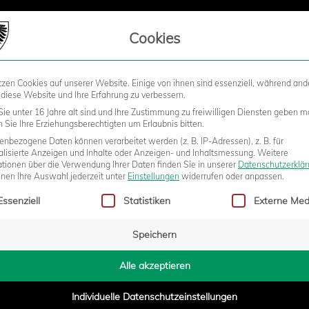
LIEDSCHAFT
Cookies
tzen Cookies auf unserer Website. Einige von ihnen sind essenziell, während and
STADION
BUSINESS
KIDS &
 diese Website und Ihre Erfahrung zu verbessern.
ie unter 16 Jahre alt sind und Ihre Zustimmung zu freiwilligen Diensten geben m
Sie Ihre Erziehungsberechtigten um Erlaubnis bitten.
nbezogene Daten können verarbeitet werden (z. B. IP-Adressen), z. B. für
R WECHSELHAFTEN ALM
alisierte Anzeigen und Inhalte oder Anzeigen- und Inhaltsmessung.
Weitere
ationen über die Verwendung Ihrer Daten finden Sie in unserer
Datenschutzerklä
nnen Ihre Auswahl jederzeit unter
Einstellungen
widerrufen oder anpassen.
gt eine Liste der Service-Gruppen, für die eine Einwilligung erteilt w
Essenziell
Statistiken
Externe Med
- 17:29
Speichern
Alle akzeptieren
Individuelle Datenschutzeinstellungen