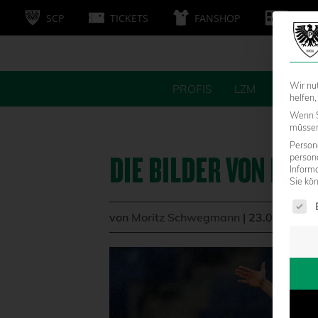
SCP
TICKETS
FANSHOP
MITG
Wir nu
PROFIS
LZM
FANS
helfen,
Wenn S
müssen 
Persone
DIE BILDER VON DE
person
Inform
Sie kö
Es fol
von
Moritz Schwegmann
|
23.03.2024 