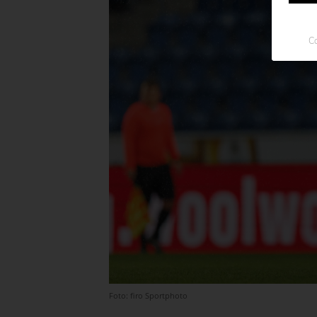
Co
Foto: firo Sportphoto