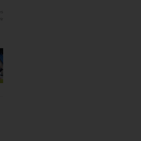
es
ir
r