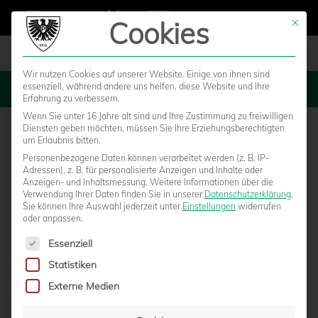
Cookies
Mit die
Wir nutzen Cookies auf unserer Website. Einige von ihnen sind
essenziell, während andere uns helfen, diese Website und Ihre
MENU
Erfahrung zu verbessern.
Wenn Sie unter 16 Jahre alt sind und Ihre Zustimmung zu freiwilligen
Diensten geben möchten, müssen Sie Ihre Erziehungsberechtigten
um Erlaubnis bitten.
Personenbezogene Daten können verarbeitet werden (z. B. IP-
Adressen), z. B. für personalisierte Anzeigen und Inhalte oder
Anzeigen- und Inhaltsmessung.
Weitere Informationen über die
Verwendung Ihrer Daten finden Sie in unserer
Datenschutzerklärung
.
Sie können Ihre Auswahl jederzeit unter
Einstellungen
widerrufen
oder anpassen.
Es folgt eine Liste der Service-Gruppen, für die eine Einwilligun
Essenziell
Statistiken
DIE BILDER VOM TESTSPIEL IN
Externe Medien
LEVERKUSEN