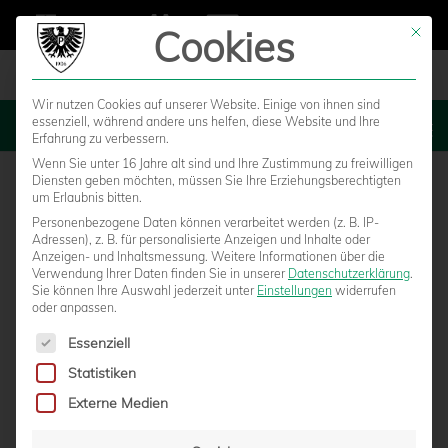
Cookies
Mit die
Wir nutzen Cookies auf unserer Website. Einige von ihnen sind
essenziell, während andere uns helfen, diese Website und Ihre
MENU
Erfahrung zu verbessern.
Wenn Sie unter 16 Jahre alt sind und Ihre Zustimmung zu freiwilligen
Diensten geben möchten, müssen Sie Ihre Erziehungsberechtigten
um Erlaubnis bitten.
Personenbezogene Daten können verarbeitet werden (z. B. IP-
Adressen), z. B. für personalisierte Anzeigen und Inhalte oder
Anzeigen- und Inhaltsmessung.
Weitere Informationen über die
Verwendung Ihrer Daten finden Sie in unserer
Datenschutzerklärung
.
Sie können Ihre Auswahl jederzeit unter
Einstellungen
widerrufen
oder anpassen.
Es folgt eine Liste der Service-Gruppen, für die eine Einwilligun
Essenziell
Statistiken
DIE ADLERTRÄGER EMPFANGEN DIE
Externe Medien
STÖRCHE ZUM TOPSPIEL