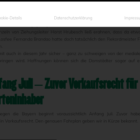
nd jetzt halt gegen die beste Mannschaft Deutschlands. Besonders fre
 es so ein Spiel im Preußenstadion schon mal gegeben hat“, so der 5
okie-Details
Datenschutzerklärung
Impress
Erstrundenbegegnungen im DFB-Pokal ermittelt. Die Preußenfa
zeln von Ziehungsleiter Horst Hrubesch ließ erahnen, dass da etw
Losfee Fernanda Brandao hatte doch tatsächlich den Rekordmeister 
n.
it auch in diesem Jahr sicher – ganz zu schweigen von der medial
 bringen wird. Hoffnungen können sich die Domstädter sogar auf e
fang Juli – Zuvor Vorkaufsrecht für
rteninhaber
egen die Bayern beginnt voraussichtlich Anfang Juli. Zuvor hab
ein Vorkaufsrecht. Den genauen Fahrplan geben wir in Kürze bekannt.