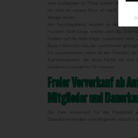
viele Erstligisten im Pokal spielen dürfen u
ich mich für unsere Fans. Ich weiß nicht, ob
Jährige weiter.
Co
Am Sonntagabend wurden in der ARD die 
mussten nicht lange warten und das Schmun
Großes auf die Adlerträger zukommen wird. 
Bayern München aus der Lostrommel gezoge
Ein ausverkauftes Haus ist den Preußen dam
Aufmerksamkeit, die diese Partie mit sich
lukratives Livespiel im TV machen.
Freier Vorverkauf ab An
Mitglieder und Dauerka
Der freie Vorverkauf für das Pokalduell g
Dauerkarteninhaber und Mitglieder natürlich 