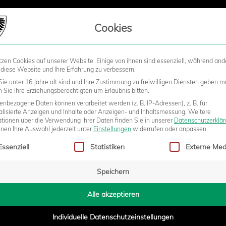
LIEDSCHAFT
Cookies
tzen Cookies auf unserer Website. Einige von ihnen sind essenziell, während and
STADION
BUSINESS
KIDS &
 diese Website und Ihre Erfahrung zu verbessern.
ie unter 16 Jahre alt sind und Ihre Zustimmung zu freiwilligen Diensten geben m
Sie Ihre Erziehungsberechtigten um Erlaubnis bitten.
nbezogene Daten können verarbeitet werden (z. B. IP-Adressen), z. B. für
YERN KOMMEN!
alisierte Anzeigen und Inhalte oder Anzeigen- und Inhaltsmessung.
Weitere
ationen über die Verwendung Ihrer Daten finden Sie in unserer
Datenschutzerklä
nnen Ihre Auswahl jederzeit unter
Einstellungen
widerrufen oder anpassen.
gt eine Liste der Service-Gruppen, für die eine Einwilligung erteilt w
Essenziell
Statistiken
Externe Med
9:36
Speichern
Alle akzeptieren
FB-Pokals kommt der FC Bayern München ins Preußenstadion. Gespie
Individuelle Datenschutzeinstellungen
 Preußencoach Ralf Loose über die Auslosung. „Ich habe ja schon geg