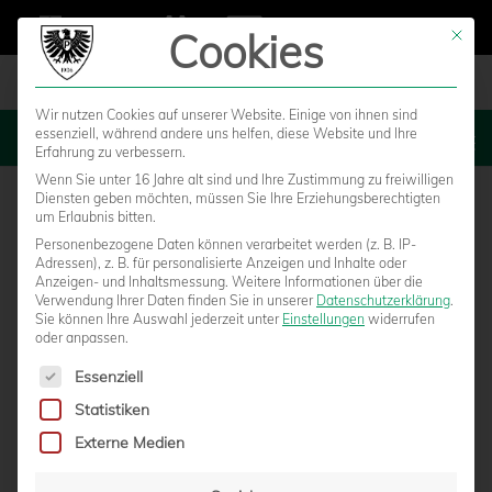
Cookies
Mit die
Wir nutzen Cookies auf unserer Website. Einige von ihnen sind
essenziell, während andere uns helfen, diese Website und Ihre
MENU
Erfahrung zu verbessern.
Wenn Sie unter 16 Jahre alt sind und Ihre Zustimmung zu freiwilligen
Diensten geben möchten, müssen Sie Ihre Erziehungsberechtigten
um Erlaubnis bitten.
Personenbezogene Daten können verarbeitet werden (z. B. IP-
Adressen), z. B. für personalisierte Anzeigen und Inhalte oder
Anzeigen- und Inhaltsmessung.
Weitere Informationen über die
Verwendung Ihrer Daten finden Sie in unserer
Datenschutzerklärung
.
Sie können Ihre Auswahl jederzeit unter
Einstellungen
widerrufen
oder anpassen.
Es folgt eine Liste der Service-Gruppen, für die eine Einwilligun
Essenziell
Statistiken
DFB BERUFT AUSSERORDENTLICHEN B
Externe Medien
UNDESTAG AM 25. MAI EIN