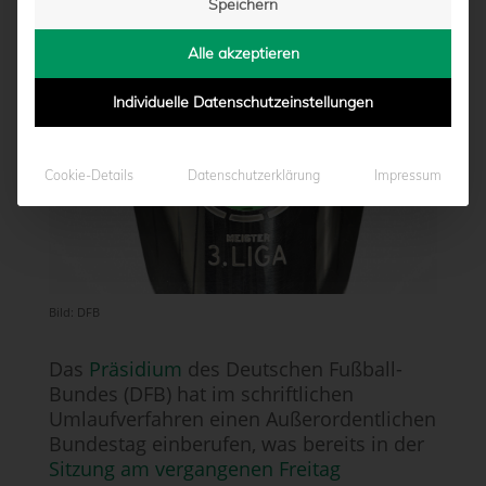
Speichern
von
Marcel Weskamp
|
30.04.2020 - 16:25
Alle akzeptieren
Individuelle Datenschutzeinstellungen
Cookie-Details
Datenschutzerklärung
Impressum
Bild: DFB
Das
Präsidium
des Deutschen Fußball-
Bundes (DFB) hat im schriftlichen
Umlaufverfahren einen Außerordentlichen
Bundestag einberufen, was bereits in der
Sitzung am vergangenen Freitag