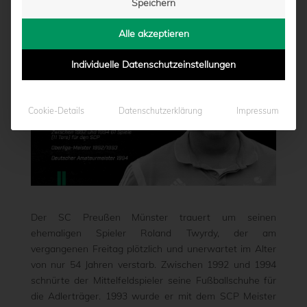
Speichern
von
Marcel Weskamp
|
20.04.2024 - 13:48
Alle akzeptieren
Individuelle Datenschutzeinstellungen
Cookie-Details
Datenschutzerklärung
Impressum
Der SC Preußen Münster trauert um seinen
ehemaligen Spieler Roland Twyrdy, der am
vergangenen Freitag plötzlich und unerwartet im Alter
von nur 54 Jahren verstarb. Zwischen 1992 und 1994
schnürte der Mittelfeldspieler seine Fußballschuhe für
die Adlerträger. 1993 wurde er mit dem SCP Meister