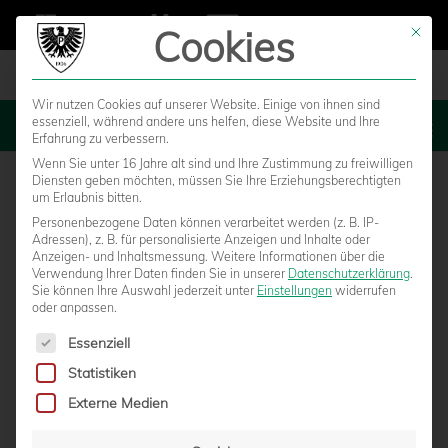
Cookies
Mit die
Wir nutzen Cookies auf unserer Website. Einige von ihnen sind
essenziell, während andere uns helfen, diese Website und Ihre
MENU
Erfahrung zu verbessern.
Wenn Sie unter 16 Jahre alt sind und Ihre Zustimmung zu freiwilligen
Diensten geben möchten, müssen Sie Ihre Erziehungsberechtigten
um Erlaubnis bitten.
Personenbezogene Daten können verarbeitet werden (z. B. IP-
Adressen), z. B. für personalisierte Anzeigen und Inhalte oder
Anzeigen- und Inhaltsmessung.
Weitere Informationen über die
Verwendung Ihrer Daten finden Sie in unserer
Datenschutzerklärung
.
Sie können Ihre Auswahl jederzeit unter
Einstellungen
widerrufen
oder anpassen.
Es folgt eine Liste der Service-Gruppen, für die eine Einwilligun
Essenziell
Statistiken
DER SC PREUSSEN MÜNSTER TRAUERT U
Externe Medien
M ROLAND TWYRDY