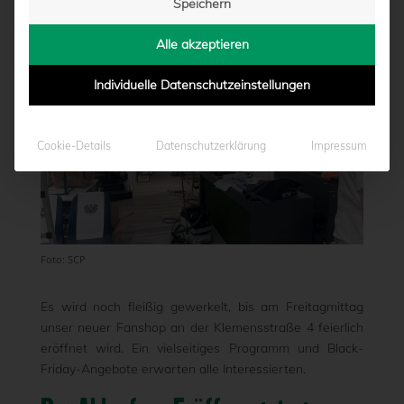
Speichern
von
Marcel Weskamp
|
27.11.2024 - 15:49
Alle akzeptieren
Individuelle Datenschutzeinstellungen
Cookie-Details
Datenschutzerklärung
Impressum
Foto: SCP
Es wird noch fleißig gewerkelt, bis am Freitagmittag
unser neuer Fanshop an der Klemensstraße 4 feierlich
eröffnet wird. Ein vielseitiges Programm und Black-
Friday-Angebote erwarten alle Interessierten.