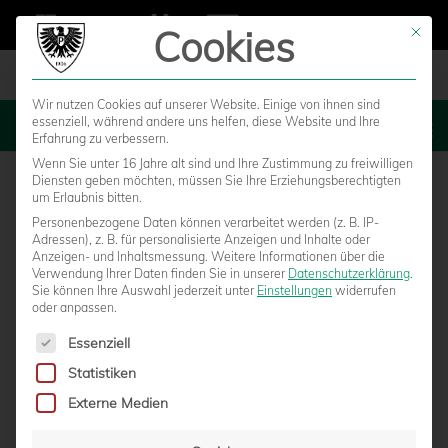
Cookies
Mit die
Wir nutzen Cookies auf unserer Website. Einige von ihnen sind
essenziell, während andere uns helfen, diese Website und Ihre
MENU
Erfahrung zu verbessern.
Wenn Sie unter 16 Jahre alt sind und Ihre Zustimmung zu freiwilligen
Diensten geben möchten, müssen Sie Ihre Erziehungsberechtigten
um Erlaubnis bitten.
Personenbezogene Daten können verarbeitet werden (z. B. IP-
Adressen), z. B. für personalisierte Anzeigen und Inhalte oder
Anzeigen- und Inhaltsmessung.
Weitere Informationen über die
Verwendung Ihrer Daten finden Sie in unserer
Datenschutzerklärung
.
Sie können Ihre Auswahl jederzeit unter
Einstellungen
widerrufen
oder anpassen.
Es folgt eine Liste der Service-Gruppen, für die eine Einwilligun
Essenziell
Statistiken
DAS PROGRAMM FÜR DIE FANSHOP-
Externe Medien
ERÖFFNUNG AM FREITAG