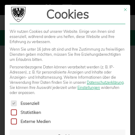
Cookies
Mit die
Wir nutzen Cookies auf unserer Website. Einige von ihnen sind
essenziell, während andere uns helfen, diese Website und Ihre
MENU
Erfahrung zu verbessern.
Wenn Sie unter 16 Jahre alt sind und Ihre Zustimmung zu freiwilligen
Diensten geben möchten, müssen Sie Ihre Erziehungsberechtigten
um Erlaubnis bitten.
Personenbezogene Daten können verarbeitet werden (z. B. IP-
Adressen), z. B. für personalisierte Anzeigen und Inhalte oder
Anzeigen- und Inhaltsmessung.
Weitere Informationen über die
Verwendung Ihrer Daten finden Sie in unserer
Datenschutzerklärung
.
Sie können Ihre Auswahl jederzeit unter
Einstellungen
widerrufen
oder anpassen.
Es folgt eine Liste der Service-Gruppen, für die eine Einwilligun
Essenziell
Statistiken
DAS „LETZTE“ SPIEL IM
Externe Medien
PREUSSENSTADION – VORVERKAUF FÜR P