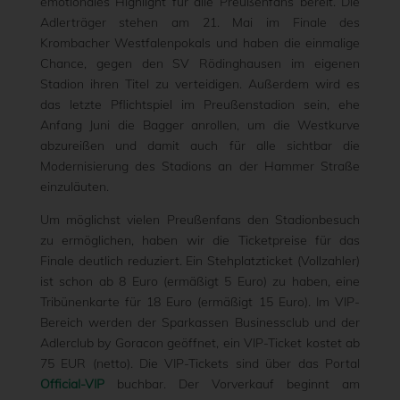
emotionales Highlight für alle Preußenfans bereit. Die
Adlerträger stehen am 21. Mai im Finale des
Krombacher Westfalenpokals und haben die einmalige
Chance, gegen den SV Rödinghausen im eigenen
Stadion ihren Titel zu verteidigen. Außerdem wird es
das letzte Pflichtspiel im Preußenstadion sein, ehe
Anfang Juni die Bagger anrollen, um die Westkurve
abzureißen und damit auch für alle sichtbar die
Modernisierung des Stadions an der Hammer Straße
einzuläuten.
Um möglichst vielen Preußenfans den Stadionbesuch
zu ermöglichen, haben wir die Ticketpreise für das
Finale deutlich reduziert. Ein Stehplatzticket (Vollzahler)
ist schon ab 8 Euro (ermäßigt 5 Euro) zu haben, eine
Tribünenkarte für 18 Euro (ermäßigt 15 Euro). Im VIP-
Bereich werden der Sparkassen Businessclub und der
Adlerclub by Goracon geöffnet, ein VIP-Ticket kostet ab
75 EUR (netto). Die VIP-Tickets sind über das Portal
Official-VIP
buchbar. Der Vorverkauf beginnt am