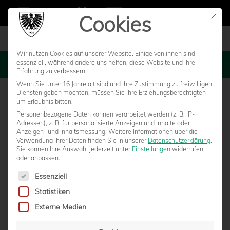
Cookies
Mit die
Wir nutzen Cookies auf unserer Website. Einige von ihnen sind
essenziell, während andere uns helfen, diese Website und Ihre
MENU
Erfahrung zu verbessern.
Wenn Sie unter 16 Jahre alt sind und Ihre Zustimmung zu freiwilligen
Diensten geben möchten, müssen Sie Ihre Erziehungsberechtigten
um Erlaubnis bitten.
Personenbezogene Daten können verarbeitet werden (z. B. IP-
Adressen), z. B. für personalisierte Anzeigen und Inhalte oder
Anzeigen- und Inhaltsmessung.
Weitere Informationen über die
Verwendung Ihrer Daten finden Sie in unserer
Datenschutzerklärung
.
Sie können Ihre Auswahl jederzeit unter
Einstellungen
widerrufen
oder anpassen.
Es folgt eine Liste der Service-Gruppen, für die eine Einwilligun
Essenziell
Statistiken
DANIEL KYEREWAA IST ERSTER
Externe Medien
PREUSSEN-NEUZUGANG FÜR DIE 3. LIGA