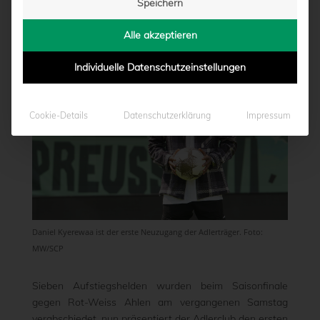
Speichern
von
Marcel Weskamp
|
17.05.2023 - 14:34
Alle akzeptieren
Individuelle Datenschutzeinstellungen
Cookie-Details
Datenschutzerklärung
Impressum
Daniel Kyerewaa ist der erste Neuzugang der Adlerträger. Foto:
MW/SCP
Sieben Aufstiegshelden wurden beim Saisonfinale
gegen Rot-Weiss Ahlen am vergangenen Samstag
verabschiedet, nun präsentiert der Adlerclub den ersten