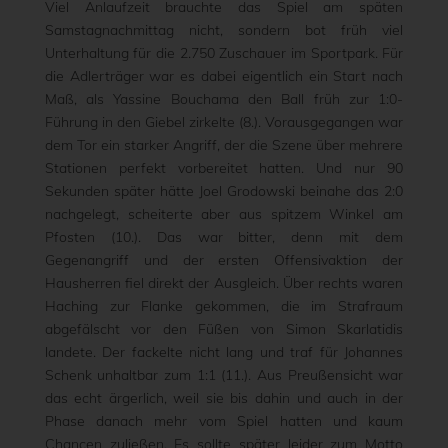
Viel Anlaufzeit brauchte das Spiel am späten
Samstagnachmittag nicht, sondern bot früh viel
Unterhaltung für die 2.750 Zuschauer im Sportpark. Für
die Adlerträger war es dabei eigentlich ein Start nach
Maß, als Yassine Bouchama den Ball früh zur 1:0-
Führung in den Giebel zirkelte (8.). Vorausgegangen war
dem Tor ein starker Angriff, der die Szene über mehrere
Stationen perfekt vorbereitet hatten. Und nur 90
Sekunden später hätte Joel Grodowski beinahe das 2:0
nachgelegt, scheiterte aber aus spitzem Winkel am
Pfosten (10.). Das war bitter, denn mit dem
Gegenangriff und der ersten Offensivaktion der
Hausherren fiel direkt der Ausgleich. Über rechts waren
Haching zur Flanke gekommen, die im Strafraum
abgefälscht vor den Füßen von Simon Skarlatidis
landete. Der fackelte nicht lang und traf für Johannes
Schenk unhaltbar zum 1:1 (11.). Aus Preußensicht war
das echt ärgerlich, weil sie bis dahin und auch in der
Phase danach mehr vom Spiel hatten und kaum
Chancen zuließen. Es sollte später leider zum Motto