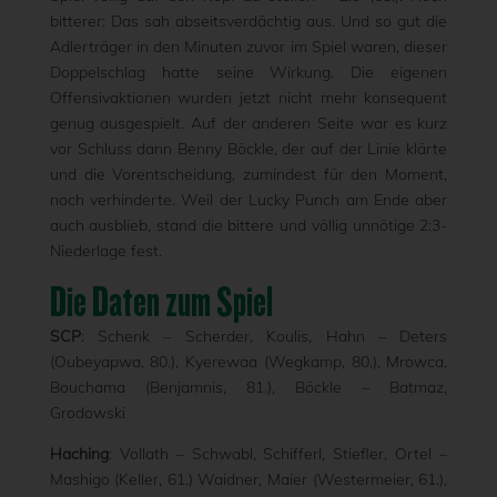
bitterer: Das sah abseitsverdächtig aus. Und so gut die
Adlerträger in den Minuten zuvor im Spiel waren, dieser
Doppelschlag hatte seine Wirkung. Die eigenen
Offensivaktionen wurden jetzt nicht mehr konsequent
genug ausgespielt. Auf der anderen Seite war es kurz
vor Schluss dann Benny Böckle, der auf der Linie klärte
und die Vorentscheidung, zumindest für den Moment,
noch verhinderte. Weil der Lucky Punch am Ende aber
auch ausblieb, stand die bittere und völlig unnötige 2:3-
Niederlage fest.
Die Daten zum Spiel
SCP
: Schenk – Scherder, Koulis, Hahn – Deters
(Oubeyapwa, 80.), Kyerewaa (Wegkamp, 80.), Mrowca,
Bouchama (Benjamnis, 81.), Böckle – Batmaz,
Grodowski
Haching
: Vollath – Schwabl, Schifferl, Stiefler, Ortel –
Mashigo (Keller, 61.) Waidner, Maier (Westermeier, 61.),