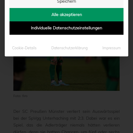
Speichern
von
Moritz Schwegmann
|
16.12.2023 - 19:36
Alle akzeptieren
Individuelle Datenschutzeinstellungen
Cookie-Details
Datenschutzerklärung
Impressum
Foto: firo
Der SC Preußen Münster verliert sein Auswärtsspiel
bei der SpVgg Unterhaching mit 2:3. Dabei war es ein
Spiel, das die Adlerträger niemals hätten verlieren
dürfen, denn sie hatten Chancen, um fünf oder sechs