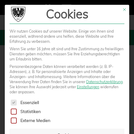
Cookies
Mit die
Wir nutzen Cookies auf unserer Website. Einige von ihnen sind
essenziell, während andere uns helfen, diese Website und Ihre
MENU
Erfahrung zu verbessern.
Wenn Sie unter 16 Jahre alt sind und Ihre Zustimmung zu freiwilligen
Diensten geben möchten, müssen Sie Ihre Erziehungsberechtigten
um Erlaubnis bitten.
Personenbezogene Daten können verarbeitet werden (z. B. IP-
Adressen), z. B. für personalisierte Anzeigen und Inhalte oder
Anzeigen- und Inhaltsmessung.
Weitere Informationen über die
Verwendung Ihrer Daten finden Sie in unserer
Datenschutzerklärung
.
Sie können Ihre Auswahl jederzeit unter
Einstellungen
widerrufen
oder anpassen.
Es folgt eine Liste der Service-Gruppen, für die eine Einwilligun
Essenziell
Statistiken
CHANCENWUCHER WIRD BESTRAFT: 2:3-
Externe Medien
NIEDERLAGE IN UNTERHACHING