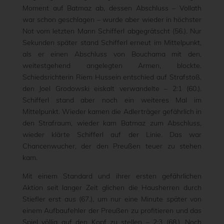
Moment auf Batmaz ab, dessen Abschluss – Vollath
war schon geschlagen – wurde aber wieder in höchster
Not vom letzten Mann Schifferl abgegrätscht (56.). Nur
Sekunden später stand Schifferl erneut im Mittelpunkt,
als er einen Abschluss von Bouchama mit den,
weitestgehend angelegten Armen, blockte.
Schiedsrichterin Riem Hussein entschied auf Strafstoß,
den Joel Grodowski eiskalt verwandelte – 2:1 (60.).
Schifferl stand aber noch ein weiteres Mal im
Mittelpunkt. Wieder kamen die Adlerträger gefährlich in
den Strafraum, wieder kam Batmaz zum Abschluss,
wieder klärte Schifferl auf der Linie. Das war
Chancenwucher, der den Preußen teuer zu stehen
kam.
Mit einem Standard und ihrer ersten gefährlichen
Aktion seit langer Zeit glichen die Hausherren durch
Stiefler erst aus (67.), um nur eine Minute später von
einem Aufbaufehler der Preußen zu profitieren und das
Spiel völlig auf den Kopf zu stellen – 2:3 (68.). Noch