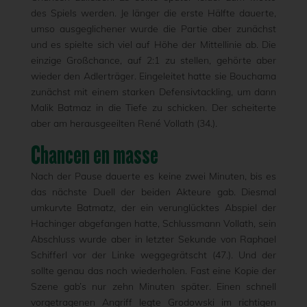
des Spiels werden. Je länger die erste Hälfte dauerte,
umso ausgeglichener wurde die Partie aber zunächst
und es spielte sich viel auf Höhe der Mittellinie ab. Die
einzige Großchance, auf 2:1 zu stellen, gehörte aber
wieder den Adlerträger. Eingeleitet hatte sie Bouchama
zunächst mit einem starken Defensivtackling, um dann
Malik Batmaz in die Tiefe zu schicken. Der scheiterte
aber am herausgeeilten René Vollath (34.).
Chancen en masse
Nach der Pause dauerte es keine zwei Minuten, bis es
das nächste Duell der beiden Akteure gab. Diesmal
umkurvte Batmatz, der ein verunglücktes Abspiel der
Hachinger abgefangen hatte, Schlussmann Vollath, sein
Abschluss wurde aber in letzter Sekunde von Raphael
Schifferl vor der Linke weggegrätscht (47.). Und der
sollte genau das noch wiederholen. Fast eine Kopie der
Szene gab’s nur zehn Minuten später. Einen schnell
vorgetragenen Angriff legte Grodowski im richtigen