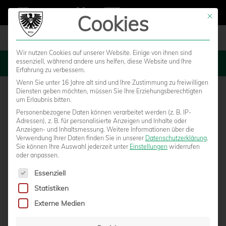
Cookies
Mit die
Wir nutzen Cookies auf unserer Website. Einige von ihnen sind
essenziell, während andere uns helfen, diese Website und Ihre
MENU
Erfahrung zu verbessern.
Wenn Sie unter 16 Jahre alt sind und Ihre Zustimmung zu freiwilligen
Diensten geben möchten, müssen Sie Ihre Erziehungsberechtigten
um Erlaubnis bitten.
Personenbezogene Daten können verarbeitet werden (z. B. IP-
Adressen), z. B. für personalisierte Anzeigen und Inhalte oder
Anzeigen- und Inhaltsmessung.
Weitere Informationen über die
Verwendung Ihrer Daten finden Sie in unserer
Datenschutzerklärung
.
Sie können Ihre Auswahl jederzeit unter
Einstellungen
widerrufen
oder anpassen.
Es folgt eine Liste der Service-Gruppen, für die eine Einwilligun
Essenziell
Statistiken
CARSTEN NULLE WIRD NEUER
Externe Medien
TORWARTTRAINER BEI DEN