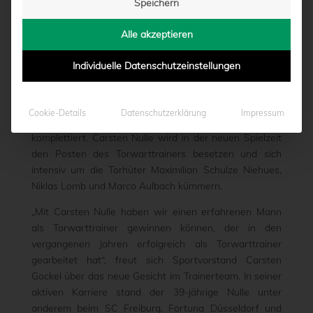
Speichern
ADLERTRÄGERN
Alle akzeptieren
von
Marcel Weskamp
|
19.06.2015 - 14:51
Individuelle Datenschutzeinstellungen
Zwei Tage vor dem Trainingsauftakt zur neuen Saison
Cookie-Details
Datenschutzerklärung
Impressum
hat der SC Preußen 06 e.V. Münster sein Trainerteam
komplettiert. Carsten Nulle wird in der neuen Spielzeit
den Posten des Torwarttrainers besetzen und sich
intensiv um die Torhüter Maximilian Schulze Niehues,
Niklas Lomb und Marco Aulbach kümmern.
„Mit Carsten Nulle haben wir einen erfahrenen Mann
als Torwarttrainer gewinnen können, der in den
vergangenen Jahren erfolgreich als Torwarttrainer
gearbeitet hat“, freut sich Sportvorstand Carsten
Gockel über das neue Gesicht im Trainerteam. In seiner
aktiven Karriere stand der 39-jährige Nulle unter
anderem beim SC Freiburg, Fortuna Düsseldorf und