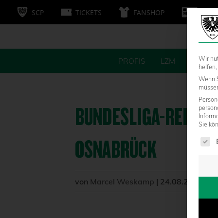
SCP
TICKETS
FANSHOP
MITG
Wir nu
PROFIS
LZM
FANS
helfen,
Wenn S
müssen 
Persone
BUNDESLIGA-REFERE
person
Inform
Sie kö
Es fol
OSNABRÜCK
von
Marcel Weskamp
|
24.08.2018 - 0