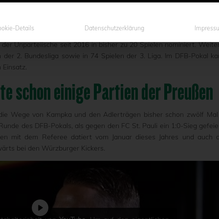
 Samstag beim traditionsreichen Derby zwischen dem SC Preuß
richter-Gespann mit reichlich Erfahrung einsetzen – angeführt v
izenz für die Leitung von Spielen in der Fußball Bundesliga besitzt.
okie-Details
Datenschutzerklärung
Impress
der Unparteiische seit 2016 in bisher zu 20 Spielen nominiert. Weite
der 2. Bundesliga sowie in 74 Spielen der 3. Liga. Im DFB-Pokal k
 Einsatz.
te schon einige Partien der Preußen
h die Wege von Kampka und den Adlerträgen bisher schon zwölf Mal
unde des DFB-Pokals, als gegen den FC St. Pauli ein 1:0-Sieg gefeie
fen mit dem Referee datiert vom Januar dieses Jahres und auch 
swärts bei den Würzburger Kickers.