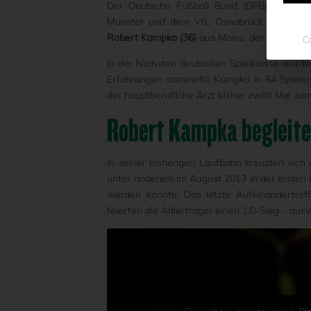
Der Deutsche Fußball Bund (DFB) wird am
Münster und dem VfL Osnabrück ein Schieds
Robert Kampka (36)
aus Mainz, der auch die L
Co
In der höchsten deutschen Spielklasse wurde 
Erfahrungen sammelte Kampka in 64 Spielen 
der hauptberufliche Arzt bisher zwölf Mal zum
Robert Kampka begleite
In seiner bisherigen Laufbahn kreuzten sic
unter anderem im August 2013 in der ersten R
werden konnte. Das letzte Aufeinandertref
feierten die Adlerträger einen 1:0-Sieg – au