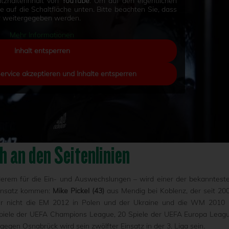
tzhalterinhalt von
YouTube
. Um auf den eigentlichen
Sie auf die Schaltfläche unten. Bitte beachten Sie, dass
er weitergegeben werden.
Mehr Informationen
Inhalt entsperren
Service akzeptieren und Inhalte entsperren
h an den Seitenlinien
nderem für die Ein- und Auswechslungen – wird einer der bekanntest
Einsatz kommen:
Mike Pickel (43)
aus Mendig bei Koblenz, der seit 20
sher nicht die EM 2012 in Polen und der Ukraine und die WM 2010 
Spiele der UEFA Champions League, 20 Spiele der UEFA Europa Leag
egen Osnabrück wird sein zwölfter Einsatz in der 3. Liga sein.