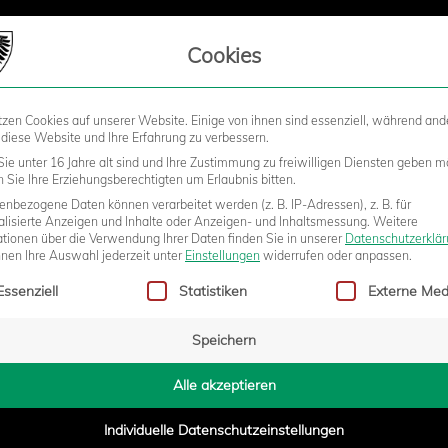
LIEDSCHAFT
Cookies
tzen Cookies auf unserer Website. Einige von ihnen sind essenziell, während and
STADION
BUSINESS
KIDS &
 diese Website und Ihre Erfahrung zu verbessern.
ie unter 16 Jahre alt sind und Ihre Zustimmung zu freiwilligen Diensten geben m
Sie Ihre Erziehungsberechtigten um Erlaubnis bitten.
nbezogene Daten können verarbeitet werden (z. B. IP-Adressen), z. B. für
E ROBERT KAMPKA PFEIFT IN
alisierte Anzeigen und Inhalte oder Anzeigen- und Inhaltsmessung.
Weitere
ationen über die Verwendung Ihrer Daten finden Sie in unserer
Datenschutzerklä
nnen Ihre Auswahl jederzeit unter
Einstellungen
widerrufen oder anpassen.
gt eine Liste der Service-Gruppen, für die eine Einwilligung erteilt w
Essenziell
Statistiken
Externe Med
Speichern
6:42
Alle akzeptieren
Individuelle Datenschutzeinstellungen