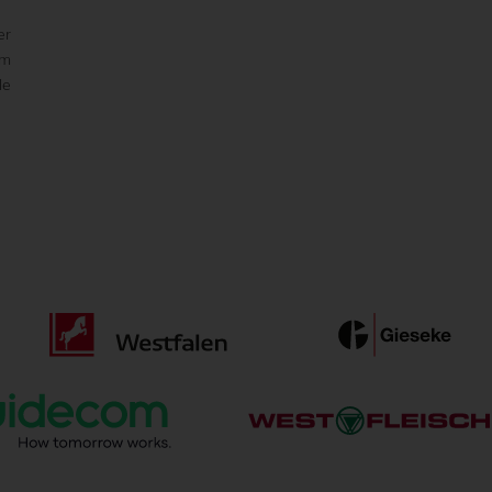
er
am
le