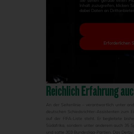
Sie sehen gerade einen Pla
Inhalt zuzugreifen, klicken 
dabei Daten an Drittanbiet
Erforderlichen 
Reichlich Erfahrung auc
An der Seitenlinie – verantwortlich unter a
deutschen Schiedsrichter-Assistenten zum 
auf der FIFA-Liste steht. Er begleitete bi
Südafrika, sondern unter anderem auch 35 
und satte 303 Bundesliga-Partien. Das Derby g