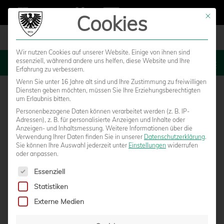
Cookies
Mit die
Wir nutzen Cookies auf unserer Website. Einige von ihnen sind
essenziell, während andere uns helfen, diese Website und Ihre
MENU
Erfahrung zu verbessern.
Wenn Sie unter 16 Jahre alt sind und Ihre Zustimmung zu freiwilligen
Diensten geben möchten, müssen Sie Ihre Erziehungsberechtigten
um Erlaubnis bitten.
Personenbezogene Daten können verarbeitet werden (z. B. IP-
Adressen), z. B. für personalisierte Anzeigen und Inhalte oder
Anzeigen- und Inhaltsmessung.
Weitere Informationen über die
Verwendung Ihrer Daten finden Sie in unserer
Datenschutzerklärung
.
Sie können Ihre Auswahl jederzeit unter
Einstellungen
widerrufen
oder anpassen.
Es folgt eine Liste der Service-Gruppen, für die eine Einwilligun
Essenziell
Statistiken
BUNDESLIGA-REFEREE BENJAMIN BRAND
Externe Medien
LEITET AUSWÄRTSSPIEL IN FRANKFURT