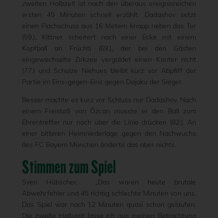
zweiten Halbzeit ist nach den überaus ereignisreichen
ersten 45 Minuten schnell erzählt. Dadashov setzt
einen Flachschuss aus 16 Metern knapp neben das Tor
(59.), Kittner scheitert nach einer Ecke mit einem
Kopfball an Früchtl (69.), der bei den Gästen
eingewechselte Zirkzee vergoldet einen Konter nicht
(77.) und Schulze Niehues bleibt kurz vor Abpfiff der
Partie im Eins-gegen-Eins gegen Dajaku der Sieger.
Besser machte es kurz vor Schluss nur Dadashov. Nach
einem Freistoß von Özcan musste er den Ball zum
Ehrentreffer nur noch über die Linie drücken (82.). An
einer bitteren Heimniederlage gegen den Nachwuchs
des FC Bayern München änderte das aber nichts.
Stimmen zum Spiel
Sven Hübscher: „Das waren heute brutale
Abwehrfehler und 45 richtig schlechte Minuten von uns.
Das Spiel war nach 12 Minuten quasi schon gelaufen.
Die zweite Halbzeit lasse ich aus meinen Betrachtung