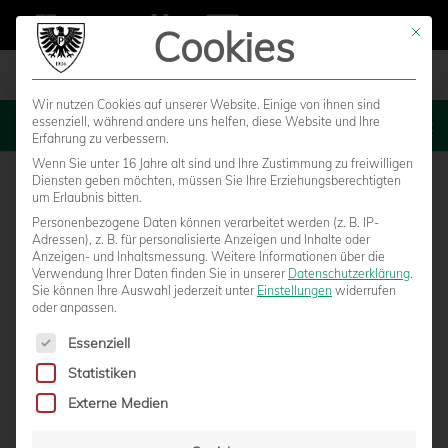
Cookies
Mit die
Wir nutzen Cookies auf unserer Website. Einige von ihnen sind
essenziell, während andere uns helfen, diese Website und Ihre
MENU
Erfahrung zu verbessern.
Wenn Sie unter 16 Jahre alt sind und Ihre Zustimmung zu freiwilligen
Diensten geben möchten, müssen Sie Ihre Erziehungsberechtigten
um Erlaubnis bitten.
Personenbezogene Daten können verarbeitet werden (z. B. IP-
Adressen), z. B. für personalisierte Anzeigen und Inhalte oder
Anzeigen- und Inhaltsmessung.
Weitere Informationen über die
Verwendung Ihrer Daten finden Sie in unserer
Datenschutzerklärung
.
Sie können Ihre Auswahl jederzeit unter
Einstellungen
widerrufen
oder anpassen.
Es folgt eine Liste der Service-Gruppen, für die eine Einwilligun
Essenziell
Statistiken
"BRUTALE ABWEHRFEHLER" FÜHREN ZU
Externe Medien
DEUTLICHER HEIM-PLEITE GEGEN BAYERN