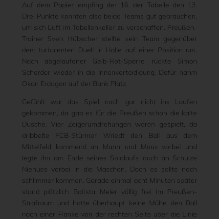
Auf dem Papier empfing der 16. der Tabelle den 13.
Drei Punkte konnten also beide Teams gut gebrauchen,
um sich Luft im Tabellenkeller zu verschaffen. Preußen-
Trainer Sven Hübscher stellte sein Team gegenüber
dem turbulenten Duell in Halle auf einer Position um.
Nach abgelaufener Gelb-Rot-Sperre rückte Simon
Scherder wieder in die Innenverteidigung. Dafür nahm
Okan Erdogan auf der Bank Platz.
Gefühlt war das Spiel noch gar nicht ins Laufen
gekommen, da gab es für die Preußen schon die kalte
Dusche. Vier Zeigerumdrehungen waren gespielt, da
dribbelte FCB-Stürmer Wriedt den Ball aus dem
Mittelfeld kommend an Mann und Maus vorbei und
legte ihn am Ende seines Sololaufs auch an Schulze
Niehues vorbei in die Maschen. Doch es sollte noch
schlimmer kommen. Gerade einmal acht Minuten später
stand plötzlich Batista Meier völlig frei im Preußen-
Strafraum und hatte überhaupt keine Mühe den Ball
nach einer Flanke von der rechten Seite über die Linie