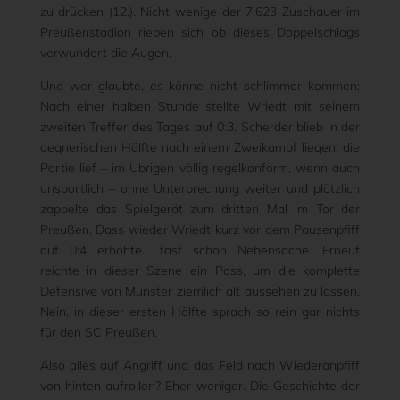
zu drücken (12.). Nicht wenige der 7.623 Zuschauer im
Preußenstadion rieben sich ob dieses Doppelschlags
verwundert die Augen.
Und wer glaubte, es könne nicht schlimmer kommen:
Nach einer halben Stunde stellte Wriedt mit seinem
zweiten Treffer des Tages auf 0:3. Scherder blieb in der
gegnerischen Hälfte nach einem Zweikampf liegen, die
Partie lief – im Übrigen völlig regelkonform, wenn auch
unsportlich – ohne Unterbrechung weiter und plötzlich
zappelte das Spielgerät zum dritten Mal im Tor der
Preußen. Dass wieder Wriedt kurz vor dem Pausenpfiff
auf 0:4 erhöhte… fast schon Nebensache. Erneut
reichte in dieser Szene ein Pass, um die komplette
Defensive von Münster ziemlich alt aussehen zu lassen.
Nein, in dieser ersten Hälfte sprach so rein gar nichts
für den SC Preußen.
Also alles auf Angriff und das Feld nach Wiederanpfiff
von hinten aufrollen? Eher weniger. Die Geschichte der