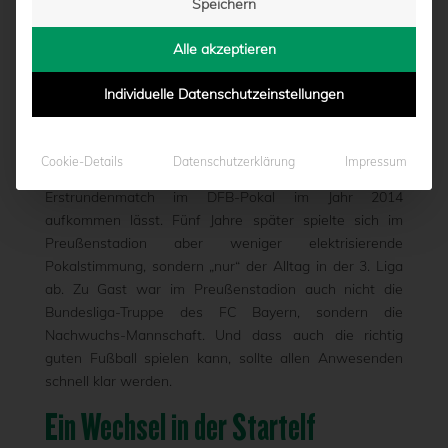
Speichern
MÜNCHEN
Alle akzeptieren
von
Hayo Lücke
|
28.09.2019 - 17:05
Individuelle Datenschutzeinstellungen
Preußen Münster gegen Bayern München. Eine
Cookie-Details
Datenschutzerklärung
Impressum
Spielpaarung, die sofort Erinnerungen an das legendäre
Erstrundenmatch im DFB-Pokal im Jahr 2014
aufkommen lässt. Fünf Jahre später spielte sich im
Preußenstadion aber weniger elektrisierende
Pokalstimmung, sondern „nur“ der Alltag in der 3. Liga
ab. Zu Gast war im Preußenstadion auch nicht die
Bundesliga-Truppe des FC Bayern, sondern die
Nachwuchs-Mannschaft. Und dass auch die richtig
guten Fußball spielen kann, sollte allen Anwesenden
schnell klar werden.
Ein Wechsel in der Startelf