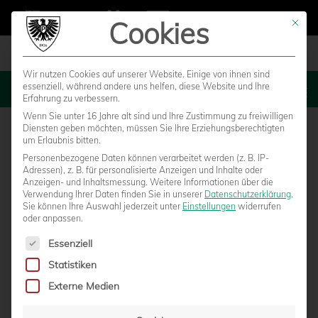
Cookies
Mit die
Wir nutzen Cookies auf unserer Website. Einige von ihnen sind
essenziell, während andere uns helfen, diese Website und Ihre
MENU
Erfahrung zu verbessern.
Wenn Sie unter 16 Jahre alt sind und Ihre Zustimmung zu freiwilligen
Diensten geben möchten, müssen Sie Ihre Erziehungsberechtigten
um Erlaubnis bitten.
Personenbezogene Daten können verarbeitet werden (z. B. IP-
Adressen), z. B. für personalisierte Anzeigen und Inhalte oder
Anzeigen- und Inhaltsmessung.
Weitere Informationen über die
Verwendung Ihrer Daten finden Sie in unserer
Datenschutzerklärung
.
Sie können Ihre Auswahl jederzeit unter
Einstellungen
widerrufen
oder anpassen.
Es folgt eine Liste der Service-Gruppen, für die eine Einwilligun
Essenziell
Statistiken
BILDERGALERIE VOM LETZTEN HEIMSPIEL
Externe Medien
DER SAISON