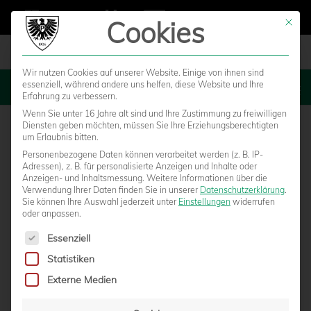
Cookies
Mit die
Wir nutzen Cookies auf unserer Website. Einige von ihnen sind
essenziell, während andere uns helfen, diese Website und Ihre
MENU
Erfahrung zu verbessern.
Wenn Sie unter 16 Jahre alt sind und Ihre Zustimmung zu freiwilligen
Diensten geben möchten, müssen Sie Ihre Erziehungsberechtigten
um Erlaubnis bitten.
Personenbezogene Daten können verarbeitet werden (z. B. IP-
Adressen), z. B. für personalisierte Anzeigen und Inhalte oder
Anzeigen- und Inhaltsmessung.
Weitere Informationen über die
Verwendung Ihrer Daten finden Sie in unserer
Datenschutzerklärung
.
Sie können Ihre Auswahl jederzeit unter
Einstellungen
widerrufen
oder anpassen.
Es folgt eine Liste der Service-Gruppen, für die eine Einwilligun
Essenziell
Statistiken
BILDER VOM TORLOSEN REMIS IM
Externe Medien
PREUSSENSTADION