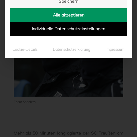
Speichern
von
Marcel Weskamp
|
28.11.2020 - 16:52
Alle akzeptieren
Individuelle Datenschutzeinstellungen
Cookie-Details
Datenschutzerklärung
Impressum
Foto: Sanders
Mehr als 50 Minuten lang agierte der SC Preußen am