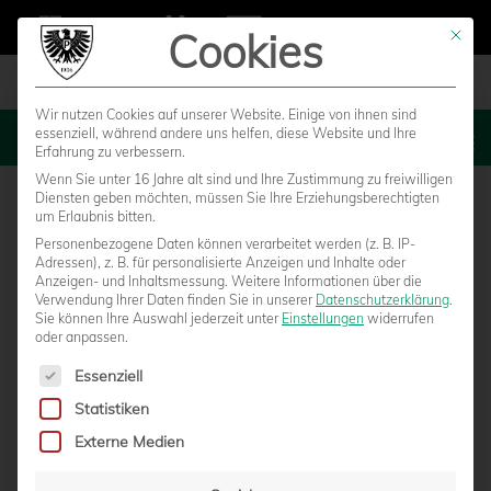
Cookies
Mit die
Wir nutzen Cookies auf unserer Website. Einige von ihnen sind
essenziell, während andere uns helfen, diese Website und Ihre
MENU
Erfahrung zu verbessern.
Wenn Sie unter 16 Jahre alt sind und Ihre Zustimmung zu freiwilligen
Diensten geben möchten, müssen Sie Ihre Erziehungsberechtigten
um Erlaubnis bitten.
Personenbezogene Daten können verarbeitet werden (z. B. IP-
Adressen), z. B. für personalisierte Anzeigen und Inhalte oder
Anzeigen- und Inhaltsmessung.
Weitere Informationen über die
Verwendung Ihrer Daten finden Sie in unserer
Datenschutzerklärung
.
Sie können Ihre Auswahl jederzeit unter
Einstellungen
widerrufen
oder anpassen.
Es folgt eine Liste der Service-Gruppen, für die eine Einwilligun
Essenziell
Statistiken
BILDER VOM 2:0-ERFOLG GEGEN
Externe Medien
KAISERSLAUTERN