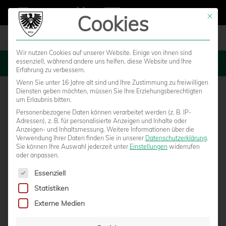
Cookies
Mit die
Wir nutzen Cookies auf unserer Website. Einige von ihnen sind
essenziell, während andere uns helfen, diese Website und Ihre
MENU
Erfahrung zu verbessern.
Wenn Sie unter 16 Jahre alt sind und Ihre Zustimmung zu freiwilligen
Diensten geben möchten, müssen Sie Ihre Erziehungsberechtigten
um Erlaubnis bitten.
Personenbezogene Daten können verarbeitet werden (z. B. IP-
Adressen), z. B. für personalisierte Anzeigen und Inhalte oder
Anzeigen- und Inhaltsmessung.
Weitere Informationen über die
Verwendung Ihrer Daten finden Sie in unserer
Datenschutzerklärung
.
Sie können Ihre Auswahl jederzeit unter
Einstellungen
widerrufen
oder anpassen.
Es folgt eine Liste der Service-Gruppen, für die eine Einwilligun
Essenziell
Statistiken
BILDER AUS DER MECHATRONIK-ARENA
Externe Medien
von
Marcel Weskamp
|
13.08.2016 - 16:50