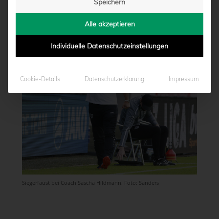
Speichern
von
Marcel Weskamp
|
31.05.2020 - 18:20
Alle akzeptieren
Individuelle Datenschutzeinstellungen
Cookie-Details
Datenschutzerklärung
Impressum
Siegerfaust bei Coach Sascha Hildmann. Foto: Sanders