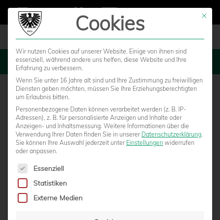
Cookies
Mit die
Wir nutzen Cookies auf unserer Website. Einige von ihnen sind
essenziell, während andere uns helfen, diese Website und Ihre
MENU
Erfahrung zu verbessern.
Wenn Sie unter 16 Jahre alt sind und Ihre Zustimmung zu freiwilligen
Diensten geben möchten, müssen Sie Ihre Erziehungsberechtigten
um Erlaubnis bitten.
Personenbezogene Daten können verarbeitet werden (z. B. IP-
Adressen), z. B. für personalisierte Anzeigen und Inhalte oder
Anzeigen- und Inhaltsmessung.
Weitere Informationen über die
Verwendung Ihrer Daten finden Sie in unserer
Datenschutzerklärung
.
Sie können Ihre Auswahl jederzeit unter
Einstellungen
widerrufen
oder anpassen.
Es folgt eine Liste der Service-Gruppen, für die eine Einwilligun
Essenziell
Statistiken
BIG POINTS IM HEIMSPIEL GEGEN DEN
Externe Medien
HALLESCHEN FC