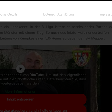
liche Zahnarzt unter anderem in 25 Spielen der 2. Liga sowie in dr
nter anderem in 27 Partien der Fußball Bundesliga, in 46 Spielen der 
okie-Details
Datenschutzerklärung
Impress
als unbekannt. In der 3. Liga leitete er bereits sechs Partien d
on Münster mit einem Sieg. So auch das letzte Aufeinandertreffen. 
r Leitung von Kempkes einen 3:0-Heimsieg gegen den SV Meppen.
tzhalterinhalt von
YouTube
. Um auf den eigentlichen
Sie auf die Schaltfläche unten. Bitte beachten Sie, dass
er weitergegeben werden.
Mehr Informationen
Inhalt entsperren
Service akzeptieren und Inhalte entsperren