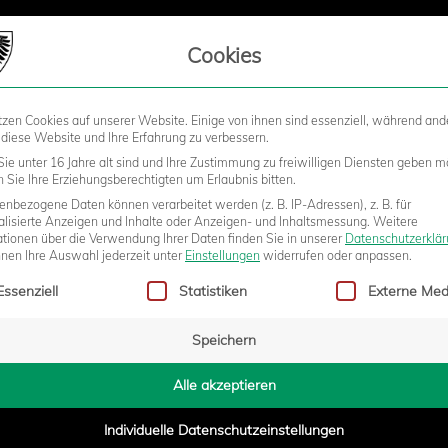
LIEDSCHAFT
Cookies
tzen Cookies auf unserer Website. Einige von ihnen sind essenziell, während and
STADION
BUSINESS
KIDS &
 diese Website und Ihre Erfahrung zu verbessern.
ie unter 16 Jahre alt sind und Ihre Zustimmung zu freiwilligen Diensten geben m
Sie Ihre Erziehungsberechtigten um Erlaubnis bitten.
nbezogene Daten können verarbeitet werden (z. B. IP-Adressen), z. B. für
PFEIFT IN DUISBURG
alisierte Anzeigen und Inhalte oder Anzeigen- und Inhaltsmessung.
Weitere
ationen über die Verwendung Ihrer Daten finden Sie in unserer
Datenschutzerklä
nnen Ihre Auswahl jederzeit unter
Einstellungen
widerrufen oder anpassen.
gt eine Liste der Service-Gruppen, für die eine Einwilligung erteilt w
Essenziell
Statistiken
Externe Med
0:00
Speichern
Alle akzeptieren
 vom DFB mit der Spielleitung des West-Schlages zwischen dem M
ut worden. Der Unparteiische aus Thür bei Koblenz (FV Rheinlan
Individuelle Datenschutzeinstellungen
eisen-Arena sein 36. Spiel in der 3. Liga.