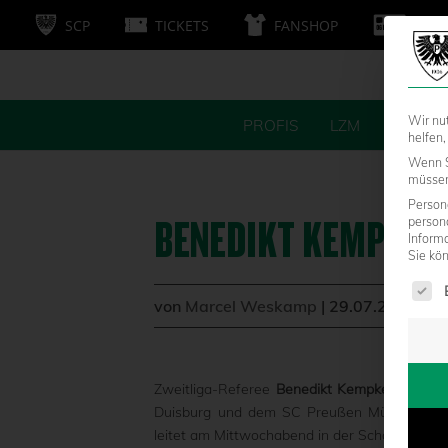
SCP
TICKETS
FANSHOP
MITG
Wir nu
PROFIS
LZM
FANS
helfen,
Wenn S
müssen 
Persone
BENEDIKT KEMPKES 
person
Inform
Sie kö
Es fol
von
Marcel Weskamp
|
29.07.2019 - 1
Zweitliga-Referee
Benedikt Kempkes (33)
ist
Duisburg und dem SC Preußen Münster betra
leitet am Mittwochabend in der Schauinsland-R