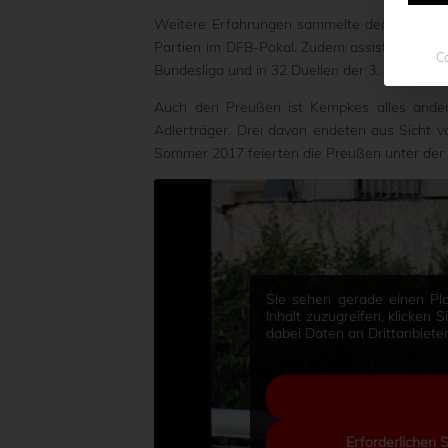
Weitere Erfahrungen sammelte der hauptberuf
Partien im DFB-Pokal. Zudem assistierte er u
Co
Bundesliga und in 32 Duellen der 3. Liga.
Auch den Preußen ist Kempkes alles andere 
Adlerträger. Drei davon endeten aus Sicht v
Sommer 2017 feierten die Preußen unter de
Sie sehen gerade einen Pla
Inhalt zuzugreifen, klicken 
dabei Daten an Drittanbiet
Erforderlichen 