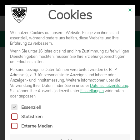
Cookies
Mit die
Wir nutzen Cookies auf unserer Website. Einige von ihnen sind
essenziell, während andere uns helfen, diese Website und Ihre
MENU
Erfahrung zu verbessern.
Wenn Sie unter 16 Jahre alt sind und Ihre Zustimmung zu freiwilligen
Diensten geben möchten, müssen Sie Ihre Erziehungsberechtigten
um Erlaubnis bitten.
Personenbezogene Daten können verarbeitet werden (z. B. IP-
Adressen), z. B. für personalisierte Anzeigen und Inhalte oder
Anzeigen- und Inhaltsmessung.
Weitere Informationen über die
Verwendung Ihrer Daten finden Sie in unserer
Datenschutzerklärung
.
Sie können Ihre Auswahl jederzeit unter
Einstellungen
widerrufen
oder anpassen.
Es folgt eine Liste der Service-Gruppen, für die eine Einwilligun
Essenziell
Statistiken
BAUMASSNAHME LIEGT DEUTLICH VOR D
Externe Medien
EM ZEITPLAN / RÜCKBAU DER O