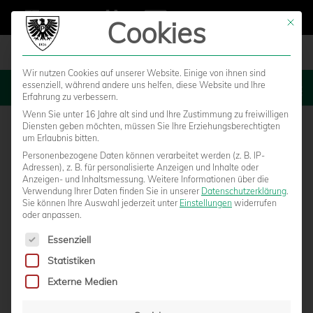
Cookies
Mit die
Wir nutzen Cookies auf unserer Website. Einige von ihnen sind
essenziell, während andere uns helfen, diese Website und Ihre
MENU
Erfahrung zu verbessern.
Wenn Sie unter 16 Jahre alt sind und Ihre Zustimmung zu freiwilligen
Diensten geben möchten, müssen Sie Ihre Erziehungsberechtigten
um Erlaubnis bitten.
Personenbezogene Daten können verarbeitet werden (z. B. IP-
Adressen), z. B. für personalisierte Anzeigen und Inhalte oder
Anzeigen- und Inhaltsmessung.
Weitere Informationen über die
Verwendung Ihrer Daten finden Sie in unserer
Datenschutzerklärung
.
Sie können Ihre Auswahl jederzeit unter
Einstellungen
widerrufen
oder anpassen.
Es folgt eine Liste der Service-Gruppen, für die eine Einwilligun
Essenziell
Statistiken
AUSWÄRTSTICKETS FÜR BOCHOLT AB
Externe Medien
MITTWOCH IM VORVERKAUF