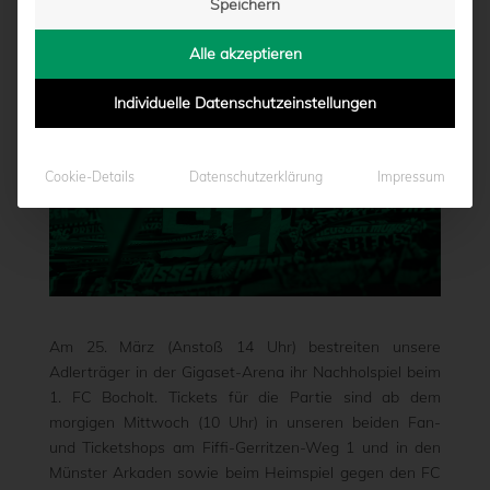
Speichern
von
Marcel Weskamp
|
14.03.2023 - 15:42
Alle akzeptieren
Individuelle Datenschutzeinstellungen
Cookie-Details
Datenschutzerklärung
Impressum
Am 25. März (Anstoß 14 Uhr) bestreiten unsere
Adlerträger in der Gigaset-Arena ihr Nachholspiel beim
1. FC Bocholt. Tickets für die Partie sind ab dem
morgigen Mittwoch (10 Uhr) in unseren beiden Fan-
und Ticketshops am Fiffi-Gerritzen-Weg 1 und in den
Münster Arkaden sowie beim Heimspiel gegen den FC