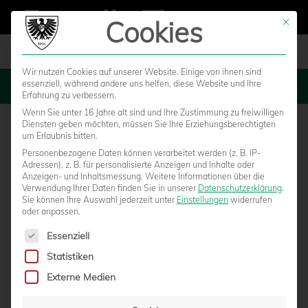
Cookies
Mit die
Wir nutzen Cookies auf unserer Website. Einige von ihnen sind
essenziell, während andere uns helfen, diese Website und Ihre
MENU
Erfahrung zu verbessern.
Wenn Sie unter 16 Jahre alt sind und Ihre Zustimmung zu freiwilligen
Diensten geben möchten, müssen Sie Ihre Erziehungsberechtigten
um Erlaubnis bitten.
Personenbezogene Daten können verarbeitet werden (z. B. IP-
Adressen), z. B. für personalisierte Anzeigen und Inhalte oder
Anzeigen- und Inhaltsmessung.
Weitere Informationen über die
Verwendung Ihrer Daten finden Sie in unserer
Datenschutzerklärung
.
Sie können Ihre Auswahl jederzeit unter
Einstellungen
widerrufen
oder anpassen.
Es folgt eine Liste der Service-Gruppen, für die eine Einwilligun
Essenziell
Statistiken
AUSSERORDENTLICHE H
Externe Medien
AUPTVERSAMMLUNG DES F