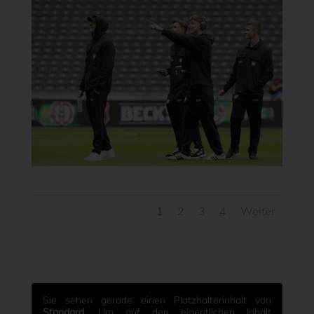
1
2
3
4
Weiter
Sie sehen gerade einen Platzhalterinhalt von
Standard
. Um auf den eigentlichen Inhalt