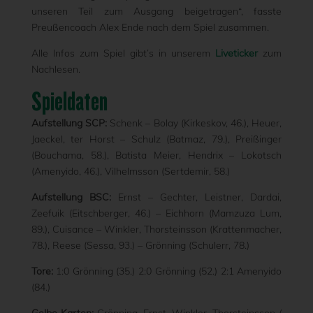
unseren Teil zum Ausgang beigetragen“, fasste
Preußencoach Alex Ende nach dem Spiel zusammen.
Alle Infos zum Spiel gibt’s in unserem
Liveticker
zum
Nachlesen.
Spieldaten
Aufstellung SCP:
Schenk – Bolay (Kirkeskov, 46.), Heuer,
Jaeckel, ter Horst – Schulz (Batmaz, 79.), Preißinger
(Bouchama, 58.), Batista Meier, Hendrix – Lokotsch
(Amenyido, 46.), Vilhelmsson (Sertdemir, 58.)
Aufstellung BSC:
Ernst – Gechter, Leistner, Dardai,
Zeefuik (Eitschberger, 46.) – Eichhorn (Mamzuza Lum,
89.), Cuisance – Winkler, Thorsteinsson (Krattenmacher,
78.), Reese (Sessa, 93.) – Grönning (Schulerr, 78.)
Tore:
1:0 Grönning (35.) 2:0 Grönning (52.) 2:1 Amenyido
(84.)