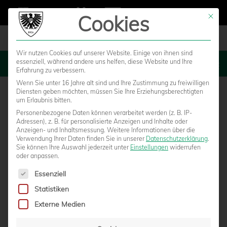
Cookies
Mit die
Wir nutzen Cookies auf unserer Website. Einige von ihnen sind
essenziell, während andere uns helfen, diese Website und Ihre
MENU
Erfahrung zu verbessern.
Wenn Sie unter 16 Jahre alt sind und Ihre Zustimmung zu freiwilligen
Diensten geben möchten, müssen Sie Ihre Erziehungsberechtigten
um Erlaubnis bitten.
Personenbezogene Daten können verarbeitet werden (z. B. IP-
Adressen), z. B. für personalisierte Anzeigen und Inhalte oder
Anzeigen- und Inhaltsmessung.
Weitere Informationen über die
Verwendung Ihrer Daten finden Sie in unserer
Datenschutzerklärung
.
Sie können Ihre Auswahl jederzeit unter
Einstellungen
widerrufen
oder anpassen.
Es folgt eine Liste der Service-Gruppen, für die eine Einwilligun
Essenziell
Statistiken
ANSCHLUSSTREFFER KOMMT ZU SPÄT –
Externe Medien
1:2-NIEDERLAGE BEI HERTHA BSC