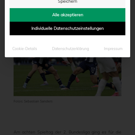
Speichern
von
Marcel Weskamp
|
04.10.2025 - 16:47
Alle akzeptieren
Individuelle Datenschutzeinstellungen
Cookie-Details
Datenschutzerklärung
Impressum
Fotos: Sebastian Sanders
Am achten Spieltag der 2. Bundesliga ging es für die