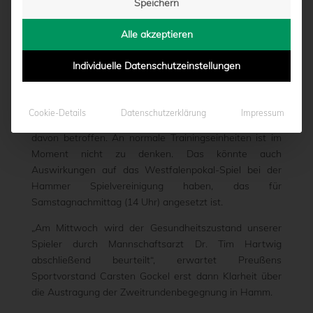
Speichern
EFÄHRDET
Alle akzeptieren
von
Marcel Weskamp
|
07.10.2014 - 17:06
Individuelle Datenschutzeinstellungen
Eine Erkrankungswelle geht derzeit beim SC Preußen
Cookie-Details
Datenschutzerklärung
Impressum
06 e.V. Münster um, ein Großteil des Drittligakaders ist
davon betroffen. An normale Trainingseinheiten ist im
Moment nicht zu denken. Das könnte auch
Auswirkungen auf das Westfalenpokal-Spiel bei der
Hammer Spielvereinigung haben, das für
Samstagnachmittag (14 Uhr) angesetzt ist.
„Am Mittwoch wird der Gesundheitszustand unserer
Spieler durch Mannschaftsarzt Dr. Tim Hartwig
abschließend beurteilt“, erwartet Preußens
Sportvorstand Carsten Gockel erst dann Klarheit über
die Austragung der Zweitrundenbegegnung in Hamm.