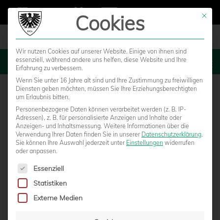
Cookies
Mit die
Wir nutzen Cookies auf unserer Website. Einige von ihnen sind
essenziell, während andere uns helfen, diese Website und Ihre
MENU
Erfahrung zu verbessern.
Wenn Sie unter 16 Jahre alt sind und Ihre Zustimmung zu freiwilligen
Diensten geben möchten, müssen Sie Ihre Erziehungsberechtigten
um Erlaubnis bitten.
Personenbezogene Daten können verarbeitet werden (z. B. IP-
Adressen), z. B. für personalisierte Anzeigen und Inhalte oder
Anzeigen- und Inhaltsmessung.
Weitere Informationen über die
Verwendung Ihrer Daten finden Sie in unserer
Datenschutzerklärung
.
Sie können Ihre Auswahl jederzeit unter
Einstellungen
widerrufen
oder anpassen.
Es folgt eine Liste der Service-Gruppen, für die eine Einwilligun
Essenziell
Statistiken
ANGESPANNTE PERSONALSITUATION BEI
Externe Medien
DEN PREUSSEN – POKALSPIEL IN HAMM G