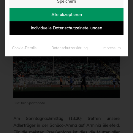
Speichern
BIELEFELD
Alle akzeptieren
von
Marcel Weskamp
|
27.11.2025 - 12:13
Individuelle Datenschutzeinstellungen
Cookie-Details
Datenschutzerklärung
Impressum
Bild: firo Sportphoto
Am Sonntagnachmittag (13:30) treffen unsere
Adlerträger in der Schüco-Arena auf Arminia Bielefeld.
Für die meisten Preußenfans ist dies die Mutter aller