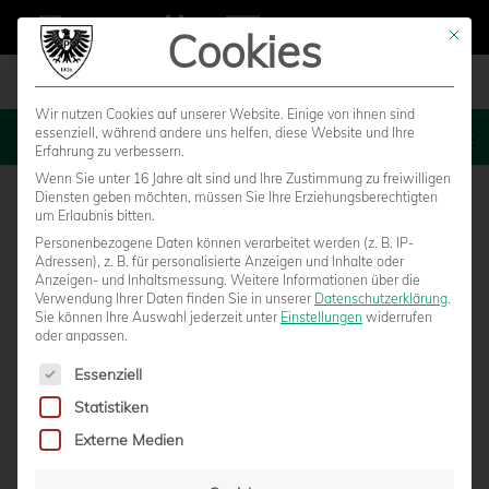
Cookies
Mit die
Wir nutzen Cookies auf unserer Website. Einige von ihnen sind
essenziell, während andere uns helfen, diese Website und Ihre
MENU
Erfahrung zu verbessern.
Wenn Sie unter 16 Jahre alt sind und Ihre Zustimmung zu freiwilligen
Diensten geben möchten, müssen Sie Ihre Erziehungsberechtigten
um Erlaubnis bitten.
Personenbezogene Daten können verarbeitet werden (z. B. IP-
Adressen), z. B. für personalisierte Anzeigen und Inhalte oder
Anzeigen- und Inhaltsmessung.
Weitere Informationen über die
Verwendung Ihrer Daten finden Sie in unserer
Datenschutzerklärung
.
Sie können Ihre Auswahl jederzeit unter
Einstellungen
widerrufen
oder anpassen.
Es folgt eine Liste der Service-Gruppen, für die eine Einwilligun
Essenziell
Statistiken
AM SONNTAG AUF DER ALM –
Externe Medien
FANINFORMATIONEN ZUM DERBY IN