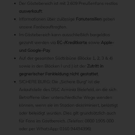
Der Gästebereich ist mit 2.609 Preußenfans restlos
ausverkauft
.
Informationen über zulässige
Fanutensilien
geben
unsere Fanbeauftragten.
Im Gästebereich kann ausschließlich bargeldlos
gezahlt werden via
EC-/Kreditkarte
sowie
Apple-
und Google-Pay
.
Auf der gesamten Südtribüne (Blöcke 1, 2, 3 & 4)
sowie in den Blöcken I und J ist der
Zutritt in
gegnerischer Fankleidung nicht gestattet
.
SICHERE BURG: Die „Sichere Burg“ ist die
Anlaufstelle des DSC Arminia Bielefeld, an die sich
Betroffene über unterschiedliche Wege wenden
können, wenn sie im Stadion diskriminiert, belästigt
oder beleidigt wurden. Dies gilt grundsätzlich auch
für Fans im Gastbereich. (Telefon: 0800 1905 000
oder per WhatsApp: 0160 94494396)