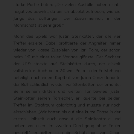
starke Partie boten: „Die vielen Ausfälle haben nichts
negatives bewirkt, da bin ich absolut zufrieden, wie die
Jungs das auffangen. Der Zusammenhalt in der
Mannschaft ist sehr groß.“
Mann des Spiels war Justin Steinkötter, der alle vier
Treffer erzielte. Dabei profitierte der Angreifer immer
wieder von klasse Zuspielen von Jari Polm, der schon
beim 1:0 mit einer tollen Vorlage glänzte. Der Sechser
der U19 steckte auf Steinkötter durch, der eiskalt
vollstreckte. Auch beim 2:0 war Polm in der Entstehung
beteiligt, nach einem Kopfball von Julian Conze landete
der Ball schließlich wieder vor Steinkötter, der erhöhte.
Beim seinem dritten und vierten Tor bewies Justin
Steinkötter seinen Torriecher, er lauerte bei beiden
Treffer im Strafraum goldrichtig und musste nur noch
einschieben. „Wir hatten bis auf eine kurze Phase in der
ersten Halbzeit auch absolut die Spielkontrolle und
haben vor allem im zweiten Durchgang ohne Fehler
gespielt“, erspielten sich die Schützlinge von Cihan