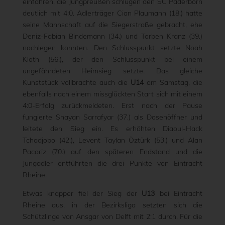
einfahren, die Jungpreußen schlugen den SC Paderborn
deutlich mit 4:0. Adlerträger Cian Plaumann (18.) hatte
seine Mannschaft auf die Siegerstraße gebracht, ehe
Deniz-Fabian Bindemann (34.) und Torben Kranz (39.)
nachlegen konnten. Den Schlusspunkt setzte Noah
Kloth (56.), der den Schlusspunkt bei einem
ungefährdeten Heimsieg setzte. Das gleiche
Kunststück vollbrachte auch die
U14
am Samstag, die
ebenfalls nach einem missglückten Start sich mit einem
4:0-Erfolg zurückmeldeten. Erst nach der Pause
fungierte Shayan Sarrafyar (37.) als Dosenöffner und
leitete den Sieg ein. Es erhöhten Diaoul-Hack
Tchadjobo (42.), Levent Taylan Öztürk (53.) und Alan
Pacariz (70.) auf den späteren Endstand und die
Jungadler entführten die drei Punkte von Eintracht
Rheine.
Etwas knapper fiel der Sieg der
U13
bei Eintracht
Rheine aus, in der Bezirksliga setzten sich die
Schützlinge von Ansgar von Delft mit 2:1 durch. Für die