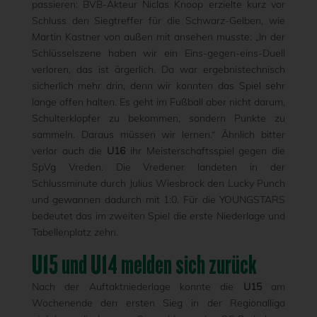
passieren: BVB-Akteur Niclas Knoop erzielte kurz vor
Schluss den Siegtreffer für die Schwarz-Gelben, wie
Martin Kastner von außen mit ansehen musste: „In der
Schlüsselszene haben wir ein Eins-gegen-eins-Duell
verloren, das ist ärgerlich. Da war ergebnistechnisch
sicherlich mehr drin, denn wir konnten das Spiel sehr
lange offen halten. Es geht im Fußball aber nicht darum,
Schulterklopfer zu bekommen, sondern Punkte zu
sammeln. Daraus müssen wir lernen.“ Ähnlich bitter
verlor auch die
U16
ihr Meisterschaftsspiel gegen die
SpVg Vreden. Die Vredener landeten in der
Schlussminute durch Julius Wiesbrock den Lucky Punch
und gewannen dadurch mit 1:0. Für die YOUNGSTARS
bedeutet das im zweiten Spiel die erste Niederlage und
Tabellenplatz zehn.
U15 und U14 melden sich zurück
Nach der Auftaktniederlage konnte die
U15
am
Wochenende den ersten Sieg in der Regionalliga