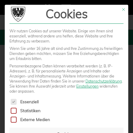
Cookies
Mit die
Wir nutzen Cookies auf unserer Website. Einige von ihnen sind
essenziell, während andere uns helfen, diese Website und Ihre
MENU
Erfahrung zu verbessern.
Wenn Sie unter 16 Jahre alt sind und Ihre Zustimmung zu freiwilligen
Diensten geben möchten, müssen Sie Ihre Erziehungsberechtigten
um Erlaubnis bitten.
Personenbezogene Daten können verarbeitet werden (z. B. IP-
Adressen), z. B. für personalisierte Anzeigen und Inhalte oder
Anzeigen- und Inhaltsmessung.
Weitere Informationen über die
Verwendung Ihrer Daten finden Sie in unserer
Datenschutzerklärung
.
Sie können Ihre Auswahl jederzeit unter
Einstellungen
widerrufen
oder anpassen.
Es folgt eine Liste der Service-Gruppen, für die eine Einwilligun
Essenziell
Statistiken
ALLE YOUNGSTARS-MANNSCHAFTEN IM
Externe Medien
EINSATZ: FÜNF SIEGE, ZWEI NIEDERLAGEN