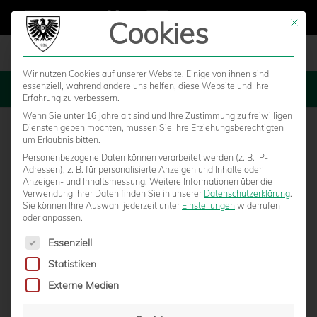
Cookies
Mit die
Wir nutzen Cookies auf unserer Website. Einige von ihnen sind
essenziell, während andere uns helfen, diese Website und Ihre
MENU
Erfahrung zu verbessern.
Wenn Sie unter 16 Jahre alt sind und Ihre Zustimmung zu freiwilligen
Diensten geben möchten, müssen Sie Ihre Erziehungsberechtigten
um Erlaubnis bitten.
Personenbezogene Daten können verarbeitet werden (z. B. IP-
Adressen), z. B. für personalisierte Anzeigen und Inhalte oder
Anzeigen- und Inhaltsmessung.
Weitere Informationen über die
Verwendung Ihrer Daten finden Sie in unserer
Datenschutzerklärung
.
Sie können Ihre Auswahl jederzeit unter
Einstellungen
widerrufen
oder anpassen.
Es folgt eine Liste der Service-Gruppen, für die eine Einwilligun
Essenziell
Statistiken
AKTIVE FANSZENE ORGANISIERT
Externe Medien
SONDERZUG NACH CHEMNITZ