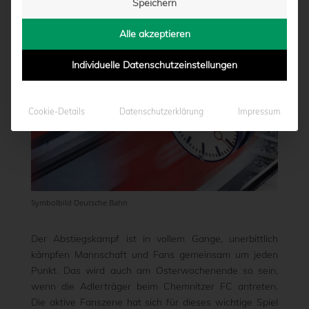
Speichern
von
Marcel Weskamp
|
25.02.2020 - 13:47
Alle akzeptieren
Individuelle Datenschutzeinstellungen
Cookie-Details
Datenschutzerklärung
Impressum
Symbolbild Deutsche Bahn
Der Abstiegskampf ist in vollem Gange, unerbittlich
kämpfen Mannschaft und Fans gemeinsam um jeden
Punkt. Das wird auch am Osterwochenende so sein,
wenn die Adlerträger beim Chemnitzer FC antreten.
Die aktive Fanszene hat sich für dieses wichtige Spiel