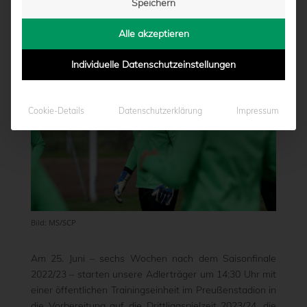
Speichern
von
Marcel Weskamp
|
05.06.2023 - 11:52
Alle akzeptieren
Individuelle Datenschutzeinstellungen
Cookie-Details
Datenschutzerklärung
Impressum
Bild: MS/SCP
Am 25. Juni – sechs Wochen nach dem Saisonfinale
2022/23 – starten unsere Adlerträger um 14:30 Uhr mit
einer öffentlichen Trainingseinheit im Preußenstadion in
die Vorbereitung auf die Drittligaspielzeit 2023/24, die