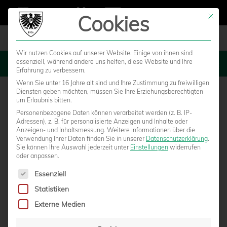
Cookies
Mit die
Wir nutzen Cookies auf unserer Website. Einige von ihnen sind
essenziell, während andere uns helfen, diese Website und Ihre
MENU
Erfahrung zu verbessern.
Wenn Sie unter 16 Jahre alt sind und Ihre Zustimmung zu freiwilligen
Diensten geben möchten, müssen Sie Ihre Erziehungsberechtigten
um Erlaubnis bitten.
Personenbezogene Daten können verarbeitet werden (z. B. IP-
Adressen), z. B. für personalisierte Anzeigen und Inhalte oder
Anzeigen- und Inhaltsmessung.
Weitere Informationen über die
Verwendung Ihrer Daten finden Sie in unserer
Datenschutzerklärung
.
Sie können Ihre Auswahl jederzeit unter
Einstellungen
widerrufen
oder anpassen.
Es folgt eine Liste der Service-Gruppen, für die eine Einwilligun
Essenziell
Statistiken
ADLERTRÄGER STARTEN ENDE JUNI IN DIE
Externe Medien
SAISONVORBEREITUNG