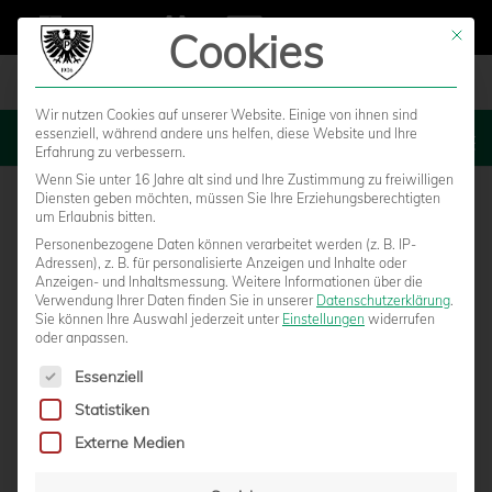
Cookies
Mit die
Wir nutzen Cookies auf unserer Website. Einige von ihnen sind
essenziell, während andere uns helfen, diese Website und Ihre
MENU
Erfahrung zu verbessern.
Wenn Sie unter 16 Jahre alt sind und Ihre Zustimmung zu freiwilligen
Diensten geben möchten, müssen Sie Ihre Erziehungsberechtigten
um Erlaubnis bitten.
Personenbezogene Daten können verarbeitet werden (z. B. IP-
Adressen), z. B. für personalisierte Anzeigen und Inhalte oder
Anzeigen- und Inhaltsmessung.
Weitere Informationen über die
Verwendung Ihrer Daten finden Sie in unserer
Datenschutzerklärung
.
Sie können Ihre Auswahl jederzeit unter
Einstellungen
widerrufen
oder anpassen.
Es folgt eine Liste der Service-Gruppen, für die eine Einwilligun
Essenziell
Statistiken
ABFAHRTSZEITEN DER
Externe Medien
ENTLASTUNGSZÜGE NACH