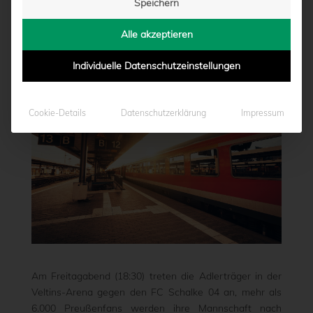
Speichern
GELSENKIRCHEN
Alle akzeptieren
von
Marcel Weskamp
|
25.02.2025 - 09:44
Individuelle Datenschutzeinstellungen
Cookie-Details
Datenschutzerklärung
Impressum
Am Freitagabend (18:30) treten die Adlerträger in der
Veltins-Arena gegen den FC Schalke 04 an, mehr als
6.000 Preußenfans werden ihre Mannschaft nach