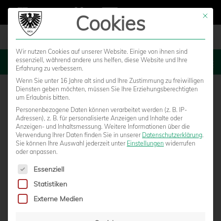
Cookies
Mit die
Wir nutzen Cookies auf unserer Website. Einige von ihnen sind
essenziell, während andere uns helfen, diese Website und Ihre
MENU
Erfahrung zu verbessern.
Wenn Sie unter 16 Jahre alt sind und Ihre Zustimmung zu freiwilligen
Diensten geben möchten, müssen Sie Ihre Erziehungsberechtigten
um Erlaubnis bitten.
Personenbezogene Daten können verarbeitet werden (z. B. IP-
Adressen), z. B. für personalisierte Anzeigen und Inhalte oder
Anzeigen- und Inhaltsmessung.
Weitere Informationen über die
Verwendung Ihrer Daten finden Sie in unserer
Datenschutzerklärung
.
Sie können Ihre Auswahl jederzeit unter
Einstellungen
widerrufen
oder anpassen.
Es folgt eine Liste der Service-Gruppen, für die eine Einwilligun
Essenziell
Statistiken
90 MINUTEN KAMPF: DIE BILDERGALERIE
Externe Medien
ZUM HEIMSPIEL GEGEN MAGDEBURG