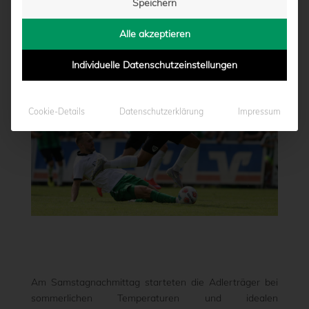
Speichern
von
Marcel Weskamp
|
28.06.2025 - 18:40
Alle akzeptieren
Individuelle Datenschutzeinstellungen
Cookie-Details
Datenschutzerklärung
Impressum
Am Samstagnachmittag starteten die Adlerträger bei
sommerlichen Temperaturen und idealen