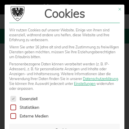
Cookies
Mit die
Wir nutzen Cookies auf unserer Website. Einige von ihnen sind
essenziell, während andere uns helfen, diese Website und Ihre
MENU
Erfahrung zu verbessern.
Wenn Sie unter 16 Jahre alt sind und Ihre Zustimmung zu freiwilligen
Diensten geben möchten, müssen Sie Ihre Erziehungsberechtigten
um Erlaubnis bitten.
Personenbezogene Daten können verarbeitet werden (z. B. IP-
Adressen), z. B. für personalisierte Anzeigen und Inhalte oder
Anzeigen- und Inhaltsmessung.
Weitere Informationen über die
Verwendung Ihrer Daten finden Sie in unserer
Datenschutzerklärung
.
Sie können Ihre Auswahl jederzeit unter
Einstellungen
widerrufen
oder anpassen.
Es folgt eine Liste der Service-Gruppen, für die eine Einwilligun
Essenziell
Statistiken
5:0-AUFTAKTSIEG GEGEN WESTFALIA
Externe Medien
KINDERHAUS IN DER VORBEREITUNG