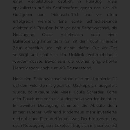
einer Viertelstunde deutlich in Führung. Viele
spekulierten auf ein Schützenfest, gegen das sich die
Gastgeber aber leidenschaftlich und vor allem
erfolgreich wehrten. Eine echte Schrecksekunde
erlebten die Preußen kurz vor dem Seitenwechsel, als
Neuzugang Oscar Vilhelmsson nach einer
Balleroberung hinter dem Tor mit dem Kopf in einem
Zaun einschlug und mit einem tiefen Cut vor Ort
versorgt und später in der Uniklinik weiterbehandelt
werden musste. Bevor es in die Kabinen ging, erhöhte
Hendrix sogar noch zum 4:0-Pausenstand.
Nach dem Seitenwechsel stand eine neu formierte Elf
auf dem Feld, die mit gleich vier U23-Spielern ausgefüllt
wurde, da Akteure wie Mees, Koulis Scherder, Korte
oder Bouchama noch nicht eingesetzt werden konnten.
Im zweiten Durchgang stimmten die Abläufe dann
immer seltener, während Kinderhaus mehr investierte
und auf einen Ehrentreffer aus war. Der blieb zwar aus,
doch Neuzugang Lars Lokotsch trug sich mit seinem 5:0