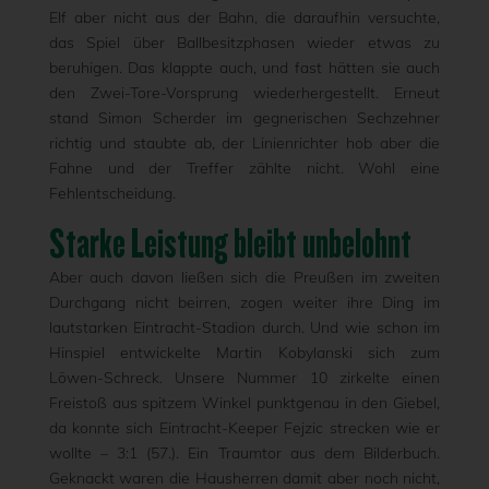
Elf aber nicht aus der Bahn, die daraufhin versuchte,
das Spiel über Ballbesitzphasen wieder etwas zu
beruhigen. Das klappte auch, und fast hätten sie auch
den Zwei-Tore-Vorsprung wiederhergestellt. Erneut
stand Simon Scherder im gegnerischen Sechzehner
richtig und staubte ab, der Linienrichter hob aber die
Fahne und der Treffer zählte nicht. Wohl eine
Fehlentscheidung.
Starke Leistung bleibt unbelohnt
Aber auch davon ließen sich die Preußen im zweiten
Durchgang nicht beirren, zogen weiter ihre Ding im
lautstarken Eintracht-Stadion durch. Und wie schon im
Hinspiel entwickelte Martin Kobylanski sich zum
Löwen-Schreck. Unsere Nummer 10 zirkelte einen
Freistoß aus spitzem Winkel punktgenau in den Giebel,
da konnte sich Eintracht-Keeper Fejzic strecken wie er
wollte – 3:1 (57.). Ein Traumtor aus dem Bilderbuch.
Geknackt waren die Hausherren damit aber noch nicht,