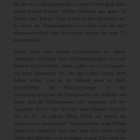
für die es im Abstiegskampf um jeden Punkt ging. Nach
einem Eckball brachte Steffen Nkansah aus guten 25
Metern den Ball per Kopf zurück in den Strafraum, wo
er durch die Preußendefensive trudelte und bei dem
eingewechselten Felix Burmeister landete, der zum 3:2
einschob (69.).
Damit brach eine hitzige Schlussphase an. Marco
Antwerpen schöpfte sein Wechselkontingent aus und
brachte frische Kräfte, stellte zudem mit Lion Schweers
auf eine Dreierkette um, die den Laden hinten dicht
halten sollte. Wie es im Fußball eben so läuft,
entwickelten die Braunschweiger in der
Schlussviertelstunde ein Übergewicht und drückten mit
allem, was die Kraftreserven noch hergaben, auf den
Ausgleich. So lief das Spiel gut zehn Minuten lang nur
auf ein Tor, da bekam Tobias Rühle auf einmal die
Chance zum Gegenangriff. Schlussendlich legte Philipp
Müller auf Dadashov quer, der aber nicht mehr richtig
hinter den Ball kam und so knapp verzog. Das hätte die