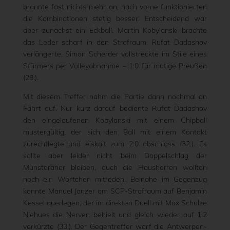
brannte fast nichts mehr an, nach vorne funktionierten
die Kombinationen stetig besser. Entscheidend war
aber zunächst ein Eckball. Martin Kobylanski brachte
das Leder scharf in den Strafraum, Rufat Dadashov
verlängerte, Simon Scherder vollstreckte im Stile eines
Stürmers per Volleyabnahme – 1:0 für mutige Preußen
(28.).
Mit diesem Treffer nahm die Partie dann nochmal an
Fahrt auf. Nur kurz darauf bediente Rufat Dadashov
den eingelaufenen Kobylanski mit einem Chipball
mustergültig, der sich den Ball mit einem Kontakt
zurechtlegte und eiskalt zum 2:0 abschloss (32.). Es
sollte aber leider nicht beim Doppelschlag der
Münsteraner bleiben, auch die Hausherren wollten
noch ein Wörtchen mitreden. Beinahe im Gegenzug
konnte Manuel Janzer am SCP-Strafraum auf Benjamin
Kessel querlegen, der im direkten Duell mit Max Schulze
Niehues die Nerven behielt und gleich wieder auf 1:2
verkürzte (33.). Der Gegentreffer warf die Antwerpen-