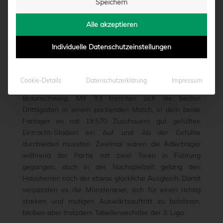
Speichern
PREUSSEN UM LOHN
Alle akzeptieren
von
Moritz Schwegmann
|
28.04.2019 - 17:28
Individuelle Datenschutzeinstellungen
Einen echten Fußballkrimi erlebte der SC Preußen
Cookie-Details
Datenschutzerklärung
Impressum
Münster am Sonntagnachmittag bei Eintracht
Braunschweig. Mit 3:3 trennten sich die beiden
Drittligisten in einem packenden Match, in dem beide
Fanlager im mit 19.570 Zuschauern gut gefüllten
Eintracht-Stadion ein Auf und Ab der Gefühle
durchleiden mussten. Zweimal waren die Adlerträger
während der Partie mit zwei Toren in Führung
gegangen, doch in der Nachspielzeit gelang den
Hausherren noch der etwas glückliche Ausgleich. Damit
verpassten es die Münsteraner, sich für einen richtig
starken und mutigen Auswärtsauftritt zu belohnen,
bleiben aber trotzdem Tabellensechster der 3. Liga.