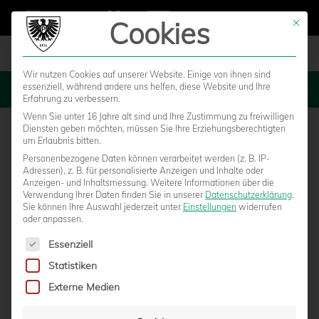
Cookies
Mit die
Wir nutzen Cookies auf unserer Website. Einige von ihnen sind
essenziell, während andere uns helfen, diese Website und Ihre
MENU
Erfahrung zu verbessern.
Wenn Sie unter 16 Jahre alt sind und Ihre Zustimmung zu freiwilligen
Diensten geben möchten, müssen Sie Ihre Erziehungsberechtigten
um Erlaubnis bitten.
Personenbezogene Daten können verarbeitet werden (z. B. IP-
Adressen), z. B. für personalisierte Anzeigen und Inhalte oder
Anzeigen- und Inhaltsmessung.
Weitere Informationen über die
Verwendung Ihrer Daten finden Sie in unserer
Datenschutzerklärung
.
Sie können Ihre Auswahl jederzeit unter
Einstellungen
widerrufen
oder anpassen.
Es folgt eine Liste der Service-Gruppen, für die eine Einwilligun
Essenziell
Statistiken
3:3-UNENTSCHIEDEN IN BRAUNSCHWEIG:
Externe Medien
SPÄTER AUSGLEICH BRINGT MUTIGE