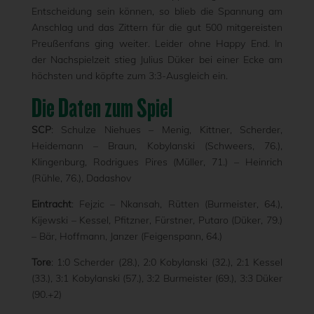
Entscheidung sein können, so blieb die Spannung am
Anschlag und das Zittern für die gut 500 mitgereisten
Preußenfans ging weiter. Leider ohne Happy End. In
der Nachspielzeit stieg Julius Düker bei einer Ecke am
höchsten und köpfte zum 3:3-Ausgleich ein.
Die Daten zum Spiel
SCP
: Schulze Niehues – Menig, Kittner, Scherder,
Heidemann – Braun, Kobylanski (Schweers, 76.),
Klingenburg, Rodrigues Pires (Müller, 71.) – Heinrich
(Rühle, 76.), Dadashov
Eintracht
: Fejzic – Nkansah, Rütten (Burmeister, 64.),
Kijewski – Kessel, Pfitzner, Fürstner, Putaro (Düker, 79.)
– Bär, Hoffmann, Janzer (Feigenspann, 64.)
Tore
: 1:0 Scherder (28.), 2:0 Kobylanski (32.), 2:1 Kessel
(33.), 3:1 Kobylanski (57.), 3:2 Burmeister (69.), 3:3 Düker
(90.+2)