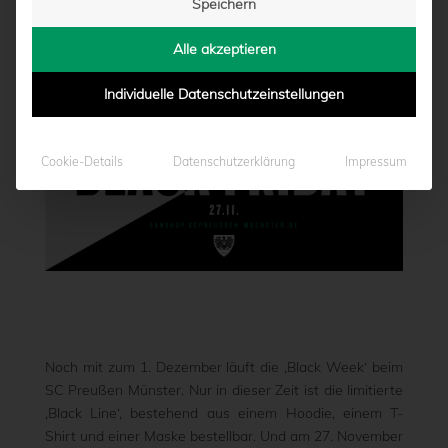
Speichern
von
Marcel Weskamp
|
26.11.2020 - 23:35
Alle akzeptieren
Individuelle Datenschutzeinstellungen
Cookie-Details
Datenschutzerklärung
Impressum
Noch mit zum 1. Dezember läuft die ‚Black Week‘ beim
SC Preußen Münster. Nur in dieser Zeit ist die limitierte
‚Black Line‘, bestehend aus einem Hoodie, einem T-
Shirt und einer Maske bestellbar. Und am 27. November