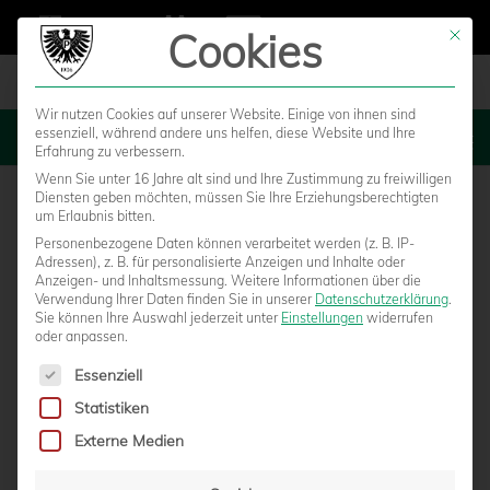
Cookies
Mit die
Wir nutzen Cookies auf unserer Website. Einige von ihnen sind
essenziell, während andere uns helfen, diese Website und Ihre
MENU
Erfahrung zu verbessern.
Wenn Sie unter 16 Jahre alt sind und Ihre Zustimmung zu freiwilligen
Diensten geben möchten, müssen Sie Ihre Erziehungsberechtigten
um Erlaubnis bitten.
Personenbezogene Daten können verarbeitet werden (z. B. IP-
Adressen), z. B. für personalisierte Anzeigen und Inhalte oder
Anzeigen- und Inhaltsmessung.
Weitere Informationen über die
Verwendung Ihrer Daten finden Sie in unserer
Datenschutzerklärung
.
Sie können Ihre Auswahl jederzeit unter
Einstellungen
widerrufen
oder anpassen.
Es folgt eine Liste der Service-Gruppen, für die eine Einwilligun
Essenziell
Statistiken
24 STUNDEN BESONDERS GÜNSTIG
Externe Medien
SHOPPEN