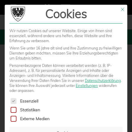
Cookies
Mit die
Wir nutzen Cookies auf unserer Website. Einige von ihnen sind
essenziell, während andere uns helfen, diese Website und Ihre
MENU
Erfahrung zu verbessern.
Wenn Sie unter 16 Jahre alt sind und Ihre Zustimmung zu freiwilligen
Diensten geben möchten, müssen Sie Ihre Erziehungsberechtigten
um Erlaubnis bitten.
Personenbezogene Daten können verarbeitet werden (z. B. IP-
Adressen), z. B. für personalisierte Anzeigen und Inhalte oder
Anzeigen- und Inhaltsmessung.
Weitere Informationen über die
Verwendung Ihrer Daten finden Sie in unserer
Datenschutzerklärung
.
Sie können Ihre Auswahl jederzeit unter
Einstellungen
widerrufen
oder anpassen.
Es folgt eine Liste der Service-Gruppen, für die eine Einwilligun
Essenziell
Statistiken
2:2 ZUM OBERLIGA-AUFTAKT –
Externe Medien
GEMISCHTE GEFÜHLE BEI DER U23