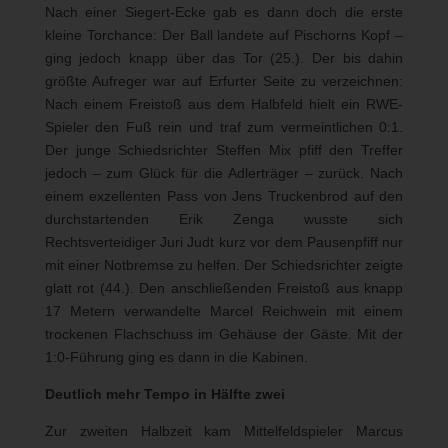
Nach einer Siegert-Ecke gab es dann doch die erste
kleine Torchance: Der Ball landete auf Pischorns Kopf –
ging jedoch knapp über das Tor (25.). Der bis dahin
größte Aufreger war auf Erfurter Seite zu verzeichnen:
Nach einem Freistoß aus dem Halbfeld hielt ein RWE-
Spieler den Fuß rein und traf zum vermeintlichen 0:1.
Der junge Schiedsrichter Steffen Mix pfiff den Treffer
jedoch – zum Glück für die Adlerträger – zurück. Nach
einem exzellenten Pass von Jens Truckenbrod auf den
durchstartenden Erik Zenga wusste sich
Rechtsverteidiger Juri Judt kurz vor dem Pausenpfiff nur
mit einer Notbremse zu helfen. Der Schiedsrichter zeigte
glatt rot (44.). Den anschließenden Freistoß aus knapp
17 Metern verwandelte Marcel Reichwein mit einem
trockenen Flachschuss im Gehäuse der Gäste. Mit der
1:0-Führung ging es dann in die Kabinen.
Deutlich mehr Tempo in Hälfte zwei
Zur zweiten Halbzeit kam Mittelfeldspieler Marcus