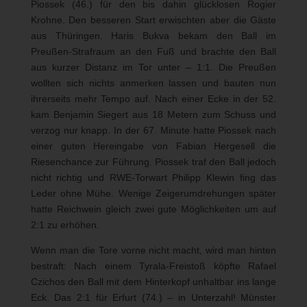
Piossek (46.) für den bis dahin glücklosen Rogier
Krohne. Den besseren Start erwischten aber die Gäste
aus Thüringen. Haris Bukva bekam den Ball im
Preußen-Strafraum an den Fuß und brachte den Ball
aus kurzer Distanz im Tor unter – 1:1. Die Preußen
wollten sich nichts anmerken lassen und bauten nun
ihrerseits mehr Tempo auf. Nach einer Ecke in der 52.
kam Benjamin Siegert aus 18 Metern zum Schuss und
verzog nur knapp. In der 67. Minute hatte Piossek nach
einer guten Hereingabe von Fabian Hergesell die
Riesenchance zur Führung. Piossek traf den Ball jedoch
nicht richtig und RWE-Torwart Philipp Klewin fing das
Leder ohne Mühe. Wenige Zeigerumdrehungen später
hatte Reichwein gleich zwei gute Möglichkeiten um auf
2:1 zu erhöhen.
Wenn man die Tore vorne nicht macht, wird man hinten
bestraft: Nach einem Tyrala-Freistoß köpfte Rafael
Czichos den Ball mit dem Hinterkopf unhaltbar ins lange
Eck. Das 2:1 für Erfurt (74.) – in Unterzahl! Münster