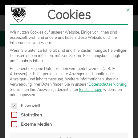
Cookies
Mit die
Wir nutzen Cookies auf unserer Website. Einige von ihnen sind
essenziell, während andere uns helfen, diese Website und Ihre
MENU
Erfahrung zu verbessern.
Wenn Sie unter 16 Jahre alt sind und Ihre Zustimmung zu freiwilligen
Diensten geben möchten, müssen Sie Ihre Erziehungsberechtigten
um Erlaubnis bitten.
Personenbezogene Daten können verarbeitet werden (z. B. IP-
Adressen), z. B. für personalisierte Anzeigen und Inhalte oder
Anzeigen- und Inhaltsmessung.
Weitere Informationen über die
Verwendung Ihrer Daten finden Sie in unserer
Datenschutzerklärung
.
Sie können Ihre Auswahl jederzeit unter
Einstellungen
widerrufen
oder anpassen.
Es folgt eine Liste der Service-Gruppen, für die eine Einwilligun
Essenziell
Statistiken
200 PREUSSENFANS BEIM CLUB-FAN-D
Externe Medien
IALOG – STADIONBAU UND TICKETING I