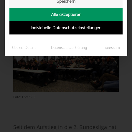
Speichern
M VORDERGRUND
Alle akzeptieren
von
Marcel Weskamp
|
21.01.2026 - 14:40
Individuelle Datenschutzeinstellungen
Cookie-Details
Datenschutzerklärung
Impressum
Foto: LSM/SCP
Seit dem Aufstieg in die 2. Bundesliga hat