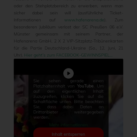
oder den Stehplatzbereich zu erwerben, wenn man
sicher dabei sein will (ausführliche Ticket-
Informationen auf
www.hafenarena.de
). Zum
besonderen Jubiläum verlost der SC Preußen 06 e.V.
Münster gemeinsam mit seinem Partner, der
Hafenarena GmbH, 2 X 2 VIP-Sitzplatz-Tribünenkarten
für die Partie Deutschland-Ukraine (So., 12. Juni, 21
Uhr).
Hier geht’s zum FACEBOOK-GEWINNSPIEL…
Sie sehen gerade einen
Platzhalterinhalt von
YouTube
. Um
auf den eigentlichen Inhalt
zuzugreifen, klicken Sie auf die
Schaltfläche unten. Bitte beachten
Sie, dass dabei Daten an
Drittanbieter weitergegeben
werden.
Mehr Informationen
Inhalt entsperren