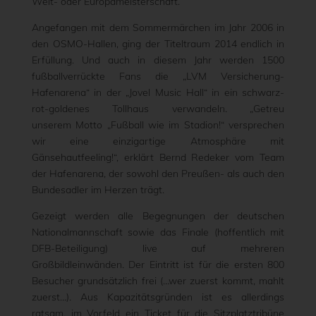
Welt- oder Europameisterschaft.
Angefangen mit dem Sommermärchen im Jahr 2006 in
den OSMO-Hallen, ging der Titeltraum 2014 endlich in
Erfüllung. Und auch in diesem Jahr werden 1500
fußballverrückte Fans die „LVM Versicherung-
Hafenarena“ in der „Jovel Music Hall“ in ein schwarz-
rot-goldenes Tollhaus verwandeln. „Getreu
unserem Motto „Fußball wie im Stadion!“ versprechen
wir eine einzigartige Atmosphäre mit
Gänsehautfeeling!“, erklärt Bernd Redeker vom Team
der Hafenarena, der sowohl den Preußen- als auch den
Bundesadler im Herzen trägt.
Gezeigt werden alle Begegnungen der deutschen
Nationalmannschaft sowie das Finale (hoffentlich mit
DFB-Beteiligung) live auf mehreren
Großbildleinwänden. Der Eintritt ist für die ersten 800
Besucher grundsätzlich frei (…wer zuerst kommt, mahlt
zuerst…). Aus Kapazitätsgründen ist es allerdings
ratsam, im Vorfeld ein Ticket für die Sitzplatztribüne