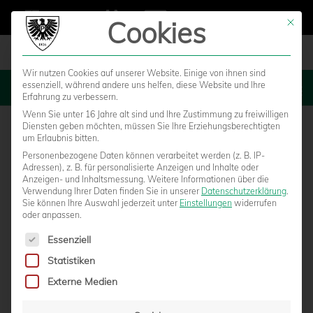
Cookies
Mit die
Wir nutzen Cookies auf unserer Website. Einige von ihnen sind
essenziell, während andere uns helfen, diese Website und Ihre
MENU
Erfahrung zu verbessern.
Wenn Sie unter 16 Jahre alt sind und Ihre Zustimmung zu freiwilligen
Diensten geben möchten, müssen Sie Ihre Erziehungsberechtigten
um Erlaubnis bitten.
Personenbezogene Daten können verarbeitet werden (z. B. IP-
Adressen), z. B. für personalisierte Anzeigen und Inhalte oder
Anzeigen- und Inhaltsmessung.
Weitere Informationen über die
Verwendung Ihrer Daten finden Sie in unserer
Datenschutzerklärung
.
Sie können Ihre Auswahl jederzeit unter
Einstellungen
widerrufen
oder anpassen.
Es folgt eine Liste der Service-Gruppen, für die eine Einwilligun
Essenziell
Statistiken
10 JAHRE PUBLIC VIEWING IN DER
Externe Medien
HAFENARENA – 10 JAHRE