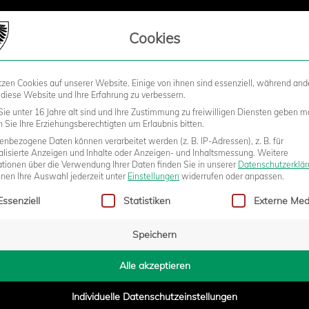
LIEDSCHAFT
Cookies
tzen Cookies auf unserer Website. Einige von ihnen sind essenziell, während and
STADION
BUSINESS
KIDS &
 diese Website und Ihre Erfahrung zu verbessern.
ie unter 16 Jahre alt sind und Ihre Zustimmung zu freiwilligen Diensten geben m
Sie Ihre Erziehungsberechtigten um Erlaubnis bitten.
nbezogene Daten können verarbeitet werden (z. B. IP-Adressen), z. B. für
U23 WIRD BEIM SPITZENREITER
alisierte Anzeigen und Inhalte oder Anzeigen- und Inhaltsmessung.
Weitere
ationen über die Verwendung Ihrer Daten finden Sie in unserer
Datenschutzerklä
nnen Ihre Auswahl jederzeit unter
Einstellungen
widerrufen oder anpassen.
gt eine Liste der Service-Gruppen, für die eine Einwilligung erteilt w
Essenziell
Statistiken
Externe Med
Speichern
5:23
Alle akzeptieren
Individuelle Datenschutzeinstellungen