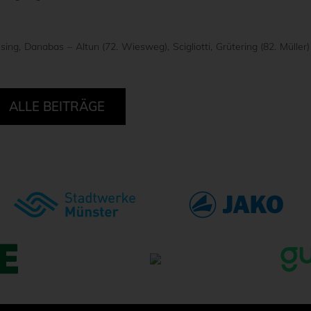
ing, Danabas – Altun (72. Wiesweg), Scigliotti, Grütering (82. Müller)
ALLE BEITRÄGE