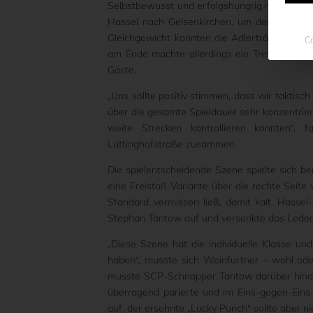
Selbstbewusst und erfolgshungrig reiste di
Hassel nach Gelsenkirchen, um dem Spitzenr
Gleichgewicht konnten die Adlerträger den Li
Co
am Ende machte allerdings ein Treffer den 
Gäste.
„Uns sollte positiv stimmen, dass wir taktis
über die gesamte Spieldauer sehr konzentriert
weite Strecken kontrollieren konnten“,
Lüttinghofstraße zusammen.
Die spielentscheidende Szene spielte sich be
eine Freistoß-Variante über die rechte Seit
Standard vermissen ließ, damit kalt. Hass
Stephan Tantow auf und versenkte das Leder
„Diese Szene hat die individuelle Klasse un
haben“, musste sich Weinfurtner – wohl ode
musste SCP-Schnapper Tantow darüber hinaus
überragend parierte und im Eins-gegen-Eins 
auf, der ersehnte „Lucky Punch“ sollte aber ni