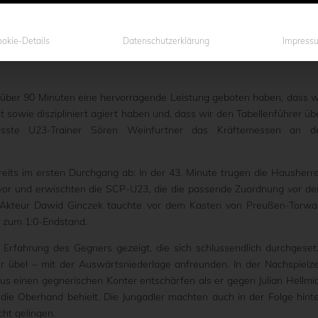
e U23 des SC Preußen 06 e.V. Münster am vergangenen Sonntag zum 
eiter der Westfalenliga am 22. Spieltag ein Bein zu stellen. Aus d
gaprimus jedoch nicht bringen. Die Münsteraner hielten ordentlich mi
okie-Details
Datenschutzerklärung
Impress
Unterschied und dieser fiel nicht zu Gunsten der schwarz-weiß-grün
ch über 90 Minuten eine hervorragende Leistung geboten haben, dass w
 sowie diszipliniert agiert haben und, dass wir den Tabellenführer üb
 fasste U23-Trainer Sören Weinfurtner das Kräftemessen an d
reits im ersten Durchgang ab: In der 43. Minute trugen die Hausherr
e vor und erwischten die SCP-U23, die die passende Zuordnung vor d
el-Akteur Dawid Ginczek tauchte vor dem Kasten von Preußen-Torwa
 zum 1:0-Endstand.
d Erfahrung des Gegners gezeigt, die sich schlussendlich durchgeset
r übel – mit der Auswärtsniederlage anfreunden. In der Nachspielze
 einen gegnerischen Konter entschärfen als er gegen Julian Hellmi
die Oberhand behielt. Die Jungadler machten auch in der Folge hint
cht gelingen.