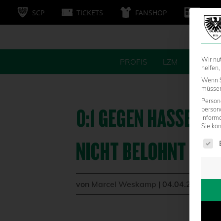
SCP
TICKETS
FANSHOP
MITG
Wir nu
PROFIS
LZM
FANS
helfen,
Wenn S
müssen 
Persone
0:1 GEGEN HASSEL: 
person
Inform
Sie kö
Es fol
NICHT BELOHNT
von
Marcel Weskamp
|
04.04.2016 - 1