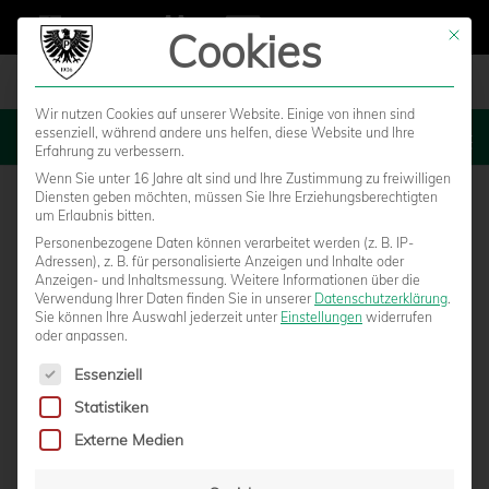
Cookies
Mit die
Wir nutzen Cookies auf unserer Website. Einige von ihnen sind
essenziell, während andere uns helfen, diese Website und Ihre
MENU
Erfahrung zu verbessern.
Wenn Sie unter 16 Jahre alt sind und Ihre Zustimmung zu freiwilligen
Diensten geben möchten, müssen Sie Ihre Erziehungsberechtigten
U12
um Erlaubnis bitten.
Personenbezogene Daten können verarbeitet werden (z. B. IP-
Adressen), z. B. für personalisierte Anzeigen und Inhalte oder
Anzeigen- und Inhaltsmessung.
Weitere Informationen über die
Verwendung Ihrer Daten finden Sie in unserer
Datenschutzerklärung
.
Sie können Ihre Auswahl jederzeit unter
Einstellungen
widerrufen
oder anpassen.
Es folgt eine Liste der Service-Gruppen, für die eine Einwilligun
Essenziell
Statistiken
Externe Medien