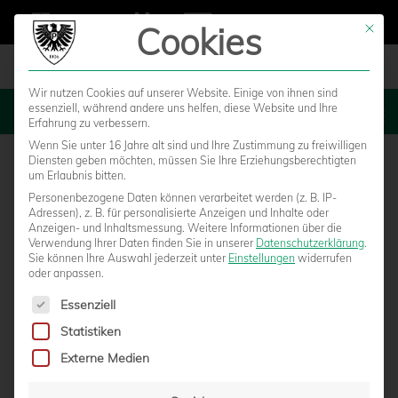
Cookies
Mit die
Wir nutzen Cookies auf unserer Website. Einige von ihnen sind
essenziell, während andere uns helfen, diese Website und Ihre
MENU
Erfahrung zu verbessern.
Wenn Sie unter 16 Jahre alt sind und Ihre Zustimmung zu freiwilligen
Diensten geben möchten, müssen Sie Ihre Erziehungsberechtigten
um Erlaubnis bitten.
Personenbezogene Daten können verarbeitet werden (z. B. IP-
TSV 1860 München – SC Preußen
Adressen), z. B. für personalisierte Anzeigen und Inhalte oder
Anzeigen- und Inhaltsmessung.
Weitere Informationen über die
Verwendung Ihrer Daten finden Sie in unserer
Datenschutzerklärung
.
München
Sie können Ihre Auswahl jederzeit unter
Einstellungen
widerrufen
oder anpassen.
Es folgt eine Liste der Service-Gruppen, für die eine Einwilligun
Essenziell
Statistiken
Externe Medien