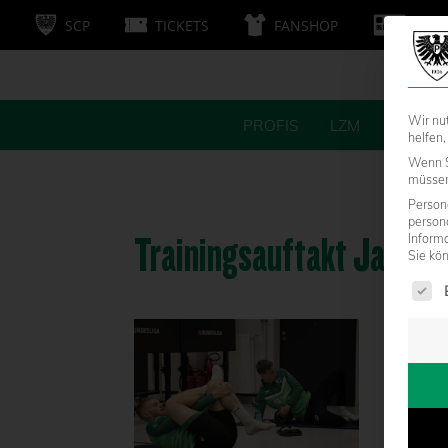
SCP
TICKETS
FANSHOP
MITG
Wir nu
PROFIS
LZM
FANS
helfen,
Wenn S
müssen 
Persone
person
Trainingsauftakt Januar
Inform
Sie kö
Es fol