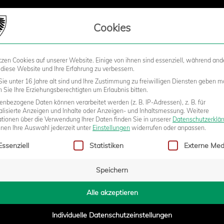
LIEDSCHAFT
Cookies
tzen Cookies auf unserer Website. Einige von ihnen sind essenziell, während and
STADION
BUSINESS
KIDS &
 diese Website und Ihre Erfahrung zu verbessern.
ie unter 16 Jahre alt sind und Ihre Zustimmung zu freiwilligen Diensten geben m
Sie Ihre Erziehungsberechtigten um Erlaubnis bitten.
nbezogene Daten können verarbeitet werden (z. B. IP-Adressen), z. B. für
alisierte Anzeigen und Inhalte oder Anzeigen- und Inhaltsmessung.
Weitere
 2025
ationen über die Verwendung Ihrer Daten finden Sie in unserer
Datenschutzerklä
nnen Ihre Auswahl jederzeit unter
Einstellungen
widerrufen oder anpassen.
gt eine Liste der Service-Gruppen, für die eine Einwilligung erteilt w
Essenziell
Statistiken
Externe Med
Speichern
Alle akzeptieren
Individuelle Datenschutzeinstellungen