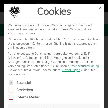
Cookies
Mit die
Wir nutzen Cookies auf unserer Website. Einige von ihnen sind
essenziell, während andere uns helfen, diese Website und Ihre
MENU
Erfahrung zu verbessern.
Wenn Sie unter 16 Jahre alt sind und Ihre Zustimmung zu freiwilligen
Diensten geben möchten, müssen Sie Ihre Erziehungsberechtigten
um Erlaubnis bitten.
Personenbezogene Daten können verarbeitet werden (z. B. IP-
Adressen), z. B. für personalisierte Anzeigen und Inhalte oder
Anzeigen- und Inhaltsmessung.
Weitere Informationen über die
Verwendung Ihrer Daten finden Sie in unserer
Datenschutzerklärung
.
Sie können Ihre Auswahl jederzeit unter
Einstellungen
widerrufen
oder anpassen.
Es folgt eine Liste der Service-Gruppen, für die eine Einwilligun
Essenziell
Statistiken
Externe Medien